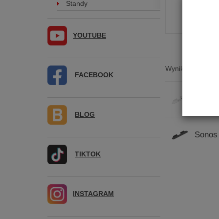
Standy
Standy
YOUTUBE
Wyniki wyszukiwa
FACEBOOK
Sonos 
BLOG
Sonos 
TIKTOK
INSTAGRAM