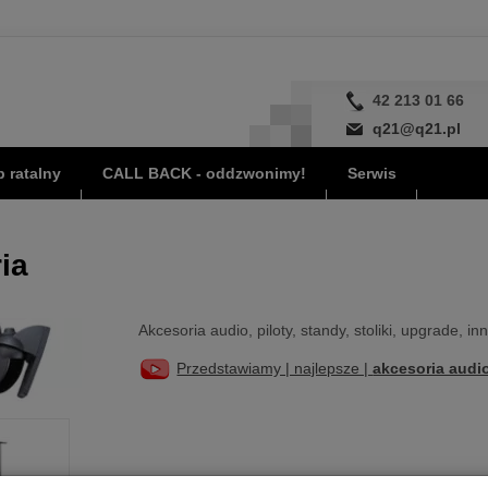
42 213 01 66
q21@q21.pl
 ratalny
CALL BACK - oddzwonimy!
Serwis
ia
Akcesoria audio, piloty, standy, stoliki, upgrade, in
Przedstawiamy | najlepsze |
akcesoria audi