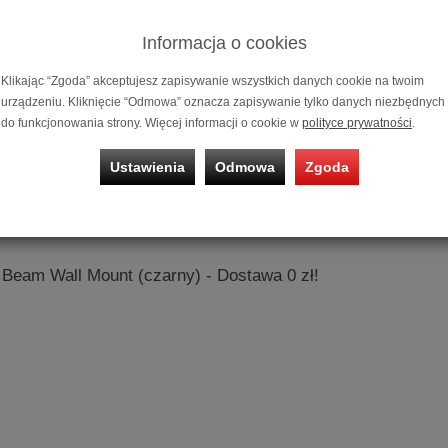
Informacja o cookies
Klikając “Zgoda” akceptujesz zapisywanie wszystkich danych cookie na twoim
urządzeniu. Kliknięcie “Odmowa” oznacza zapisywanie tylko danych niezbędnych
do funkcjonowania strony. Więcej informacji o cookie w
polityce prywatności
.
nia prezentowane są wg trafności zapytania
Ustawienia
Odmowa
Zgoda
Beam Wall Mount (biały) - Dostawa 0 zł!
Beam Wall Mount (czarny) - Dostawa 0 zł!