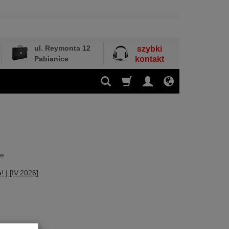
ul. Reymonta 12
szybki
Pabianice
kontakt
ne
o
! | [IV.2026]