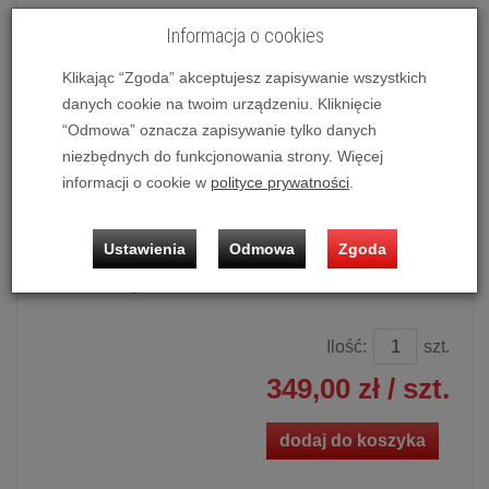
Informacja o cookies
Dodaj recenzję:
Sonos
Producent:
Klikając “Zgoda” akceptujesz zapisywanie wszystkich
Dostępność:
danych cookie na twoim urządzeniu. Kliknięcie
Potwierdź dostępność mailowo lub telefonicznie.
“Odmowa” oznacza zapisywanie tylko danych
Dostępność produktu deklarowana w magazynie
niezbędnych do funkcjonowania strony. Więcej
dostawcy.
informacji o cookie w
polityce prywatności
.
Powiadom o dostępności
Ustawienia
Odmowa
Zgoda
Historia ceny
Ilość:
szt.
349,00 zł
/ szt.
dodaj do koszyka