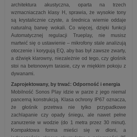
architektura akustyczna, oparta na trzech
wzmacniaczach klasy H, sprawia, że wysokie tony
są krystalicznie czyste, a średnica wiernie oddaje
naturalną barwę wokali. Co więcej, dzięki funkcji
Automatycznej regulacji Trueplay, nie musisz
martwić się o ustawienie – mikrofony stale analizują
otoczenie i korygują EQ, aby bas był zawsze zwarty,
a dźwięk klarowny, niezależnie od tego, czy głośnik
stoi na betonowym tarasie, czy w miękkim pokoju z
dywanami.
Zaprojektowany, by trwać: Odporność i energia
Mobilność Sonos Play idzie w parze z jego niemal
pancerną konstrukcją. Klasa ochrony IP67 oznacza,
że głośnik przetrwa nie tylko przypadkowe
zachlapanie czy opady śniegu, ale nawet pełne
zanurzenie w wodzie (do 1 metra przez 30 minut).
Kompaktowa forma mieści się w dłoni, a