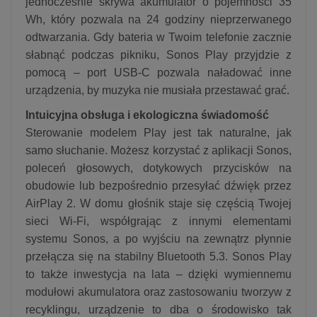
jednocześnie skrywa akumulator o pojemności 35
Wh, który pozwala na 24 godziny nieprzerwanego
odtwarzania. Gdy bateria w Twoim telefonie zacznie
słabnąć podczas pikniku, Sonos Play przyjdzie z
pomocą – port USB-C pozwala naładować inne
urządzenia, by muzyka nie musiała przestawać grać.
Intuicyjna obsługa i ekologiczna świadomość
Sterowanie modelem Play jest tak naturalne, jak
samo słuchanie. Możesz korzystać z aplikacji Sonos,
poleceń głosowych, dotykowych przycisków na
obudowie lub bezpośrednio przesyłać dźwięk przez
AirPlay 2. W domu głośnik staje się częścią Twojej
sieci Wi-Fi, współgrając z innymi elementami
systemu Sonos, a po wyjściu na zewnątrz płynnie
przełącza się na stabilny Bluetooth 5.3. Sonos Play
to także inwestycja na lata – dzięki wymiennemu
modułowi akumulatora oraz zastosowaniu tworzyw z
recyklingu, urządzenie to dba o środowisko tak