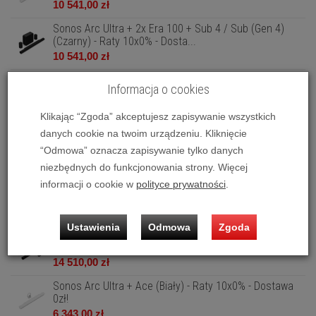
10 541,00 zł
Sonos Arc Ultra + 2x Era 100 + Sub 4 / Sub (Gen 4)
(Czarny) - Raty 10x0% - Dosta...
10 541,00 zł
Sonos Arc Ultra + 2x Era 300 + Sub 4 / Sub (Gen 4)
Informacja o cookies
(Biały) - Raty 10x0% - Dostaw...
12 056,00 zł
Klikając “Zgoda” akceptujesz zapisywanie wszystkich
Sonos Arc Ultra + 2x Era 300 + Sub 4 / Sub (Gen 4)
danych cookie na twoim urządzeniu. Kliknięcie
(Czarny) - Raty 10x0% - Dosta...
“Odmowa” oznacza zapisywanie tylko danych
12 056,00 zł
niezbędnych do funkcjonowania strony. Więcej
Sonos Arc Ultra + 2x Era 300 + Sub 4 / Sub (Gen 4) +
informacji o cookie w
polityce prywatności
.
Ace (Biały) - Raty 10x0% - ...
14 510,00 zł
Ustawienia
Odmowa
Zgoda
Sonos Arc Ultra + 2x Era 300 + Sub 4 / Sub (Gen 4) +
Ace (Czarny) - Raty 10x0% -...
14 510,00 zł
Sonos Arc Ultra + Ace (Biały) - Raty 10x0% - Dostawa
0zł!
6 343,00 zł