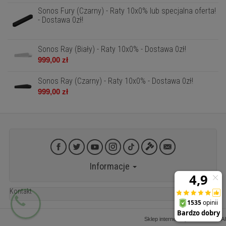
Sonos Fury (Czarny) - Raty 10x0% lub specjalna oferta!
- Dostawa 0zł!
Sonos Ray (Biały) - Raty 10x0% - Dostawa 0zł!
999,00 zł
Sonos Ray (Czarny) - Raty 10x0% - Dostawa 0zł!
999,00 zł
Informacje
Kontakt
Sklep internetowy SOTESHOP AI