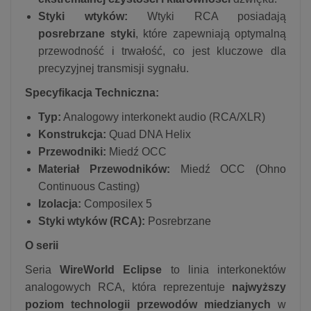
Styki wtyków:
Wtyki RCA posiadają
posrebrzane styki
, które zapewniają optymalną
przewodność i trwałość, co jest kluczowe dla
precyzyjnej transmisji sygnału.
Specyfikacja Techniczna:
Typ:
Analogowy interkonekt audio (RCA/XLR)
Konstrukcja:
Quad DNA Helix
Przewodniki:
Miedź OCC
Materiał Przewodników:
Miedź OCC (Ohno
Continuous Casting)
Izolacja:
Composilex 5
Styki wtyków (RCA):
Posrebrzane
O serii
Seria
WireWorld Eclipse
to linia interkonektów
analogowych RCA, która reprezentuje
najwyższy
poziom technologii przewodów miedzianych
w