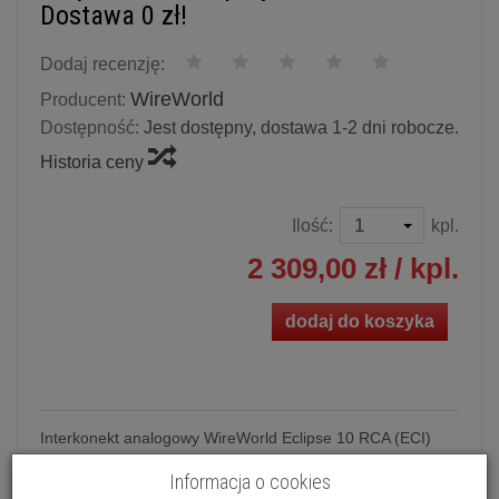
Dostawa 0 zł!
Dodaj recenzję:
WireWorld
Producent:
Dostępność:
Jest dostępny, dostawa 1-2 dni robocze.
Historia ceny
Ilość:
kpl.
2 309,00 zł
/ kpl.
dodaj do koszyka
Interkonekt analogowy WireWorld Eclipse 10 RCA (ECI)
Możliwość zakupu produktu w bezpłatnym
systemie
Informacja o cookies
ratalnym 0%
na
10 lub 20 miesięcy
.