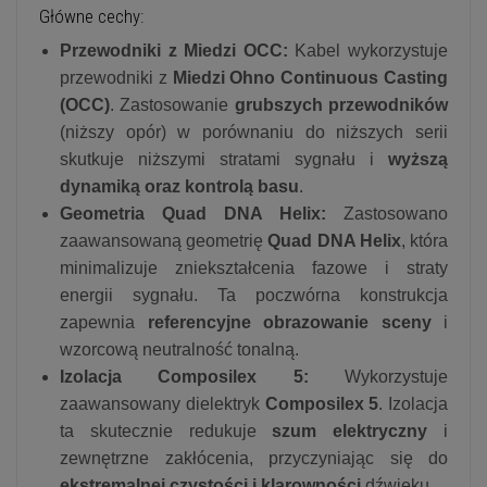
Główne cechy:
Przewodniki z Miedzi OCC:
Kabel wykorzystuje
przewodniki z
Miedzi Ohno Continuous Casting
(OCC)
. Zastosowanie
grubszych przewodników
(niższy opór) w porównaniu do niższych serii
skutkuje niższymi stratami sygnału i
wyższą
dynamiką oraz kontrolą basu
.
Geometria Quad DNA Helix:
Zastosowano
zaawansowaną geometrię
Quad DNA Helix
, która
minimalizuje zniekształcenia fazowe i straty
energii sygnału. Ta poczwórna konstrukcja
zapewnia
referencyjne obrazowanie sceny
i
wzorcową neutralność tonalną.
Izolacja Composilex 5:
Wykorzystuje
zaawansowany dielektryk
Composilex 5
. Izolacja
ta skutecznie redukuje
szum elektryczny
i
zewnętrzne zakłócenia, przyczyniając się do
ekstremalnej czystości i klarowności
dźwięku.