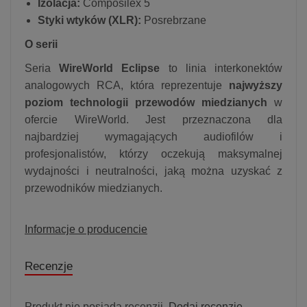
Izolacja:
Composilex 5
Styki wtyków (XLR):
Posrebrzane
O serii
Seria
WireWorld Eclipse
to linia interkonektów
analogowych RCA, która reprezentuje
najwyższy
poziom technologii przewodów miedzianych
w
ofercie WireWorld. Jest przeznaczona dla
najbardziej wymagających audiofilów i
profesjonalistów, którzy oczekują maksymalnej
wydajności i neutralności, jaką można uzyskać z
przewodników miedzianych.
Informacje o producencie
Recenzje
Produkt nie posiada recenzji.
Dodaj recenzję