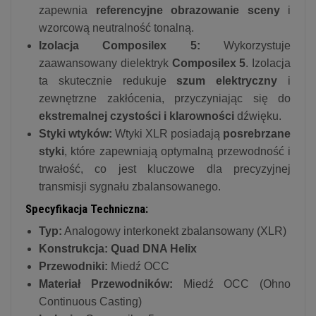
zapewnia
referencyjne obrazowanie sceny
i
wzorcową neutralność tonalną.
Izolacja Composilex 5:
Wykorzystuje
zaawansowany dielektryk
Composilex 5
. Izolacja
ta skutecznie redukuje
szum elektryczny
i
zewnętrzne zakłócenia, przyczyniając się do
ekstremalnej czystości i klarowności
dźwięku.
Styki wtyków:
Wtyki XLR posiadają
posrebrzane
styki
, które zapewniają optymalną przewodność i
trwałość, co jest kluczowe dla precyzyjnej
transmisji sygnału zbalansowanego.
Specyfikacja Techniczna:
Typ:
Analogowy interkonekt zbalansowany (XLR)
Konstrukcja:
Quad DNA Helix
Przewodniki:
Miedź OCC
Materiał Przewodników:
Miedź OCC (Ohno
Continuous Casting)