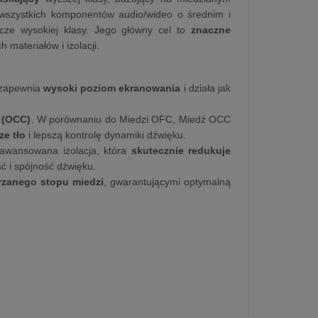
wszystkich komponentów audio/wideo o średnim i
acze wysokiej klasy. Jego główny cel to
znaczne
ateriałów i izolacji.
 zapewnia
wysoki poziom ekranowania
i działa jak
 (OCC)
. W porównaniu do Miedzi OFC, Miedź OCC
ze tło
i lepszą kontrolę dynamiki dźwięku.
zaawansowana izolacja, która
skutecznie redukuje
ć i spójność dźwięku.
rzanego stopu miedzi
, gwarantującymi optymalną