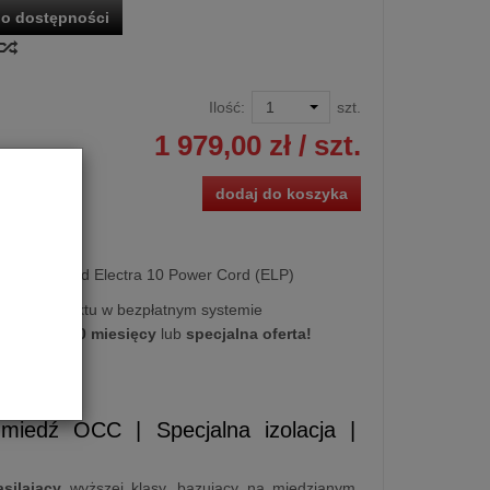
o dostępności
Ilość:
szt.
1 979,00 zł
/ szt.
dodaj do koszyka
ący Wireworld Electra 10 Power Cord (ELP)
kupu produktu w bezpłatnym systemie
na
10 lub 20 miesięcy
lub
specjalna oferta!
ELP)
miedź OCC | Specjalna izolacja |
silający
wyższej klasy, bazujący na miedzianym