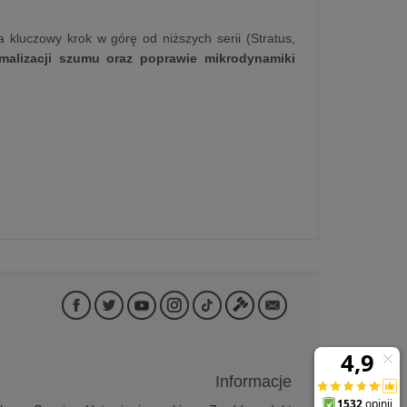
kluczowy krok w górę od niższych serii (Stratus,
imalizacji szumu oraz poprawie mikrodynamiki
Informacje