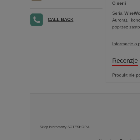
O serii
Seria
WireWo
CALL BACK
Aurora), kon
poprzez zasto
Informacje o 
Recenzje
Produkt nie p
Sklep internetowy SOTESHOP AI