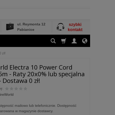
ul. Reymonta 12
szybki
Pabianice
kontakt
 zł!
ld Electra 10 Power Cord
.5m - Raty 20x0% lub specjalna
- Dostawa 0 zł!
ę:
ireWorld
tępność mailowo lub telefonicznie. Dostępność
larowana w magazynie dostawcy.