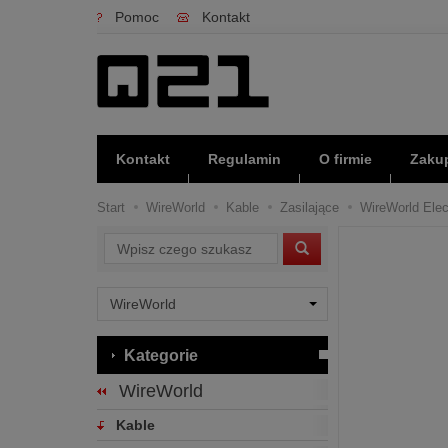
Pomoc
Kontakt
Kontakt
Regulamin
O firmie
Zakup
Start
WireWorld
Kable
Zasilające
WireWorld Elec
Wyszukaj
Kategorie
WireWorld
Kable