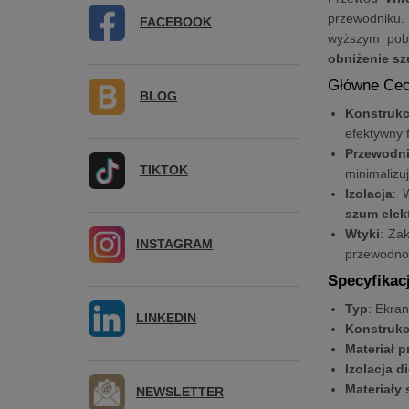
przewodniku.
FACEBOOK
wyższym pobo
obniżenie s
Główne Cec
BLOG
Konstrukc
efektywny f
Przewodni
TIKTOK
minimalizu
Izolacja
: 
szum elek
Wtyki
: Za
INSTAGRAM
przewodnoś
Specyfikac
Typ
: Ekra
LINKEDIN
Konstrukc
Materiał 
Izolacja d
Materiały
NEWSLETTER