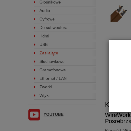
Głośnikowe
Audio
Cyfrowe
Do subwoofera
Hdmi
USB
Zasilające
Słuchawkowe
Gramofonowe
Ethernet / LAN
Zworki
Wtyki
Kabel za
WireWor
YOUTUBE
Posrebrza
Przewód
Wir