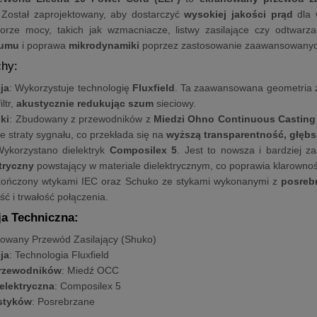
 Został zaprojektowany, aby dostarczyć
wysokiej jakości prąd
dla 
rze mocy, takich jak wzmacniacze, listwy zasilające czy odtwarz
zumu
i poprawa
mikrodynamiki
poprzez zastosowanie zaawansowanych m
hy:
ja
: Wykorzystuje technologię
Fluxfield
. Ta zaawansowana geometria
iltr,
akustycznie redukując szum
sieciowy.
ki
: Zbudowany z przewodników z
Miedzi Ohno Continuous Casting
je straty sygnału, co przekłada się na
wyższą transparentność, głębs
Wykorzystano dielektryk
Composilex 5
. Jest to nowsza i bardziej 
tryczny
powstający w materiale dielektrycznym, co poprawia klarownoś
kończony wtykami IEC oraz Schuko ze stykami wykonanymi z
posreb
ć i trwałość połączenia.
ja Techniczna:
nowany Przewód Zasilający (Shuko)
ja
: Technologia Fluxfield
przewodników
: Miedź OCC
ielektryczna
: Composilex 5
 styków
: Posrebrzane