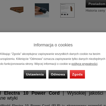
Powiadom 
Historia ceny
Informacja o cookies
Klikając “Zgoda” akceptujesz zapisywanie wszystkich danych cookie na twoim
urządzeniu. Kliknięcie “Odmowa” oznacza zapisywanie tylko danych niezbędnych
Kabel zasilaj
do funkcjonowania strony. Więcej informacji o cookie w
polityce prywatności
.
Możliwość za
ratalnym
0%
Ustawienia
Odmowa
Zgoda
silający
Wireworld Electra 10 Power Cord (
ld
Electra 10 Power Cord
| Wysokiej jakości 
ne wtyki
eWorld Electra 10 Power Cord (ELP)
to
ekranowany przewód za