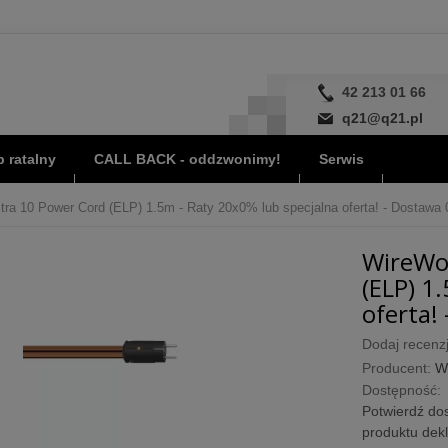
42 213 01 66
q21@q21.pl
 ratalny
CALL BACK - oddzwonimy!
Serwis
tra 10 Power Cord (ELP) 1.5m - Raty 20x0% lub specjalna oferta! - Dostawa 0
WireWor
(ELP) 1
oferta! 
Dodaj recenzj
Producent:
W
Dostępność:
Potwierdź dos
produktu dek