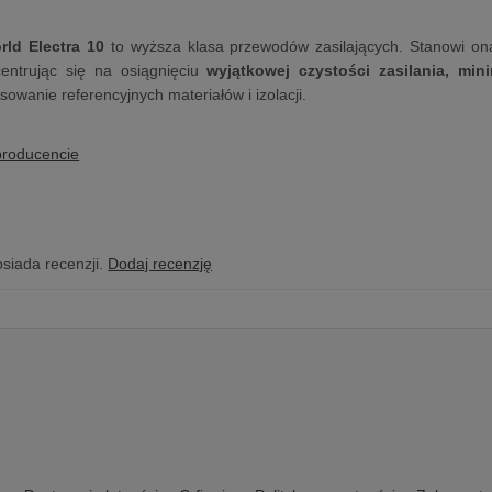
rld Electra 10
to wyższa klasa przewodów zasilających. Stanowi ona 
centrując się na osiągnięciu
wyjątkowej czystości zasilania, min
sowanie referencyjnych materiałów i izolacji.
producencie
osiada recenzji.
Dodaj recenzję