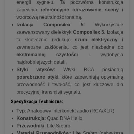
energii sygnału. Ta poczwórna konstrukcja
zapewnia
referencyjne obrazowanie sceny
i
wzorcową neutralność tonalną.
Izolacja Composilex 5:
Wykorzystuje
zaawansowany dielektryk
Composilex 5
. Izolacja
ta skutecznie redukuje
szum elektryczny
i
zewnętrzne zakłócenia, co jest niezbędne do
ekstremalnej czystości
i wydobycia
najdrobniejszych detali.
Styki wtyków:
Wtyki RCA posiadają
posrebrzane styki
, które zapewniają optymalną
przewodność i trwałość, co jest kluczowe dla
precyzyjnej transmisji sygnału.
Specyfikacja Techniczna:
Typ:
Analogowy interkonekt audio (RCA/XLR)
Konstrukcja:
Quad DNA Helix
Przewodniki:
Lite Srebro
Materiał Przewodników:
Lite Srebro (najwyższa