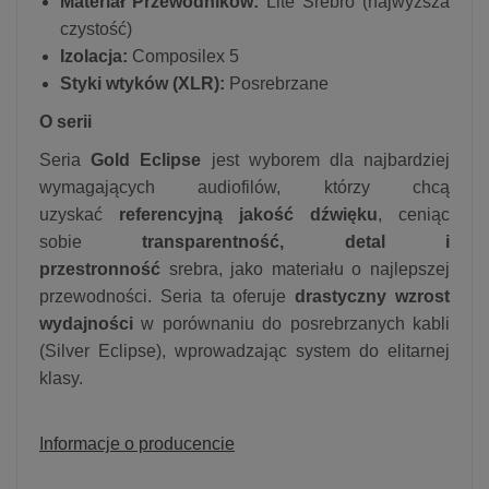
Materiał Przewodników:
Lite Srebro (najwyższa
czystość)
Izolacja:
Composilex 5
Styki wtyków (XLR):
Posrebrzane
O serii
Seria
Gold Eclipse
jest wyborem dla najbardziej
wymagających audiofilów, którzy chcą
uzyskać
referencyjną jakość dźwięku
, ceniąc
sobie
transparentność, detal i
przestronność
srebra, jako materiału o najlepszej
przewodności. Seria ta oferuje
drastyczny wzrost
wydajności
w porównaniu do posrebrzanych kabli
(Silver Eclipse), wprowadzając system do elitarnej
klasy.
Informacje o producencie