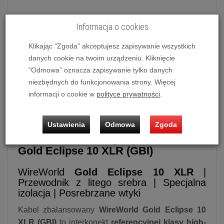
Informacja o cookies
Interkonekt analogowy WireWorld Gold Eclipse 10 XLR
Klikając “Zgoda” akceptujesz zapisywanie wszystkich
(GBI)
danych cookie na twoim urządzeniu. Kliknięcie
Możliwość zakupu produktu w bezpłatnym
systemie
“Odmowa” oznacza zapisywanie tylko danych
ratalnym 0%
na
10 lub 20 miesięcy.
niezbędnych do funkcjonowania strony. Więcej
informacji o cookie w
polityce prywatności
.
Sprzedaż dotyczy kompletu czyli 2 szt. przewodów
Ustawienia
Odmowa
Zgoda
Interkonekt analogowy
WireWorld
Gold Eclipse 10 XLR (GBI)
WireWorld
Gold Eclipse 10 XLR
|
Przewodnik z litego srebra | Specjalna
izolacja | Posrebrzane wtyki
Kabel zbalansowany
WireWorld Gold Eclipse 10
XLR (GBI)
to interkonekt
referencyjnej klasy high-