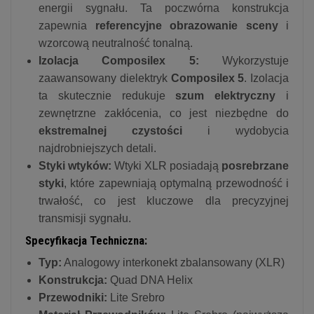
energii sygnału. Ta poczwórna konstrukcja
zapewnia
referencyjne obrazowanie sceny
i
wzorcową neutralność tonalną.
Izolacja Composilex 5:
Wykorzystuje
zaawansowany dielektryk
Composilex 5
. Izolacja
ta skutecznie redukuje
szum elektryczny
i
zewnętrzne zakłócenia, co jest niezbędne do
ekstremalnej czystości
i wydobycia
najdrobniejszych detali.
Styki wtyków:
Wtyki XLR posiadają
posrebrzane
styki
, które zapewniają optymalną przewodność i
trwałość, co jest kluczowe dla precyzyjnej
transmisji sygnału.
Specyfikacja Techniczna:
Typ:
Analogowy interkonekt zbalansowany (XLR)
Konstrukcja:
Quad DNA Helix
Przewodniki:
Lite Srebro