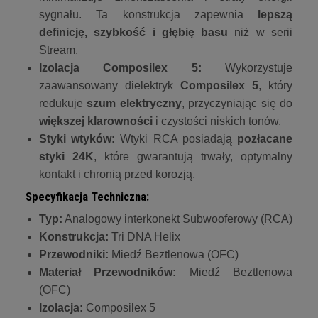
sygnału. Ta konstrukcja zapewnia
lepszą
definicję, szybkość i głębię basu
niż w serii
Stream.
Izolacja Composilex 5:
Wykorzystuje
zaawansowany dielektryk
Composilex 5
, który
redukuje
szum elektryczny
, przyczyniając się do
większej klarowności
i czystości niskich tonów.
Styki wtyków:
Wtyki RCA posiadają
pozłacane
styki 24K
, które gwarantują trwały, optymalny
kontakt i chronią przed korozją.
Specyfikacja Techniczna:
Typ:
Analogowy interkonekt Subwooferowy (RCA)
Konstrukcja:
Tri DNA Helix
Przewodniki:
Miedź Beztlenowa (OFC)
Materiał Przewodników:
Miedź Beztlenowa
(OFC)
Izolacja:
Composilex 5