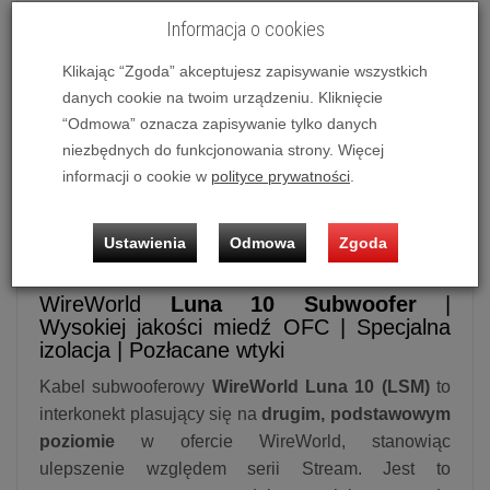
Informacja o cookies
Kabel do subwoofera WireWorld Luna 10 Subwoofer Cable
Klikając “Zgoda” akceptujesz zapisywanie wszystkich
(LSM)
danych cookie na twoim urządzeniu. Kliknięcie
“Odmowa” oznacza zapisywanie tylko danych
niezbędnych do funkcjonowania strony. Więcej
informacji o cookie w
polityce prywatności
.
Kabel do subwoofera
WireWorld
Luna 10 Subwoofer Mono Cable
Ustawienia
Odmowa
Zgoda
(LSM)
WireWorld
Luna 10 Subwoofer
|
Wysokiej jakości miedź OFC | Specjalna
izolacja | Pozłacane wtyki
Kabel subwooferowy
WireWorld Luna 10 (LSM)
to
interkonekt plasujący się na
drugim, podstawowym
poziomie
w ofercie WireWorld, stanowiąc
ulepszenie względem serii Stream. Jest to