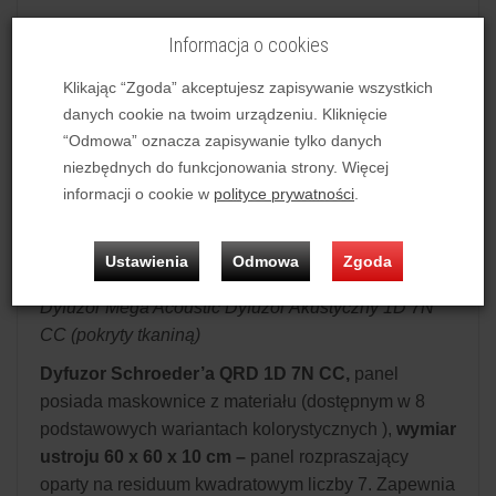
Informacja o cookies
Zapytaj o produkt
Klikając “Zgoda” akceptujesz zapisywanie wszystkich
danych cookie na twoim urządzeniu. Kliknięcie
Dyfuzor Mega Acoustic Dyfuzor Akustyczny 1D 7N CC
“Odmowa” oznacza zapisywanie tylko danych
(pokryty tkaniną)
niezbędnych do funkcjonowania strony. Więcej
informacji o cookie w
polityce prywatności
.
Możliwość zakupu produktu w bezpłatnym systemie
ratalnym 0% na 10 miesięcy lub specjalna oferta!
Ustawienia
Odmowa
Zgoda
Dyfuzor Mega Acoustic Dyfuzor Akustyczny 1D 7N
CC (pokryty tkaniną)
Dyfuzor Schroeder’a QRD 1D 7N CC,
panel
posiada maskownice z materiału (dostępnym w 8
podstawowych wariantach kolorystycznych ),
wymiar
ustroju 60 x 60 x 10 cm –
panel rozpraszający
oparty na residuum kwadratowym liczby 7. Zapewnia