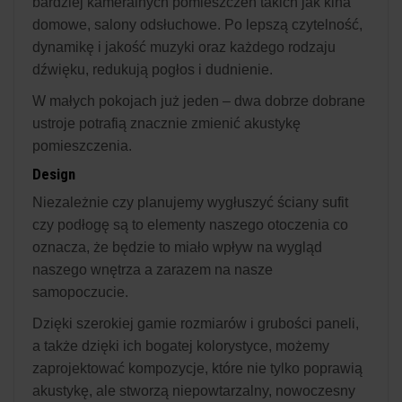
bardziej kameralnych pomieszczeń takich jak kina
domowe, salony odsłuchowe. Po lepszą czytelność,
dynamikę i jakość muzyki oraz każdego rodzaju
dźwięku, redukują pogłos i dudnienie.
W małych pokojach już jeden – dwa dobrze dobrane
ustroje potrafią znacznie zmienić akustykę
pomieszczenia.
Design
Niezależnie czy planujemy wygłuszyć ściany sufit
czy podłogę są to elementy naszego otoczenia co
oznacza, że będzie to miało wpływ na wygląd
naszego wnętrza a zarazem na nasze
samopoczucie.
Dzięki szerokiej gamie rozmiarów i grubości paneli,
a także dzięki ich bogatej kolorystyce, możemy
zaprojektować kompozycje, które nie tylko poprawią
akustykę, ale stworzą niepowtarzalny, nowoczesny