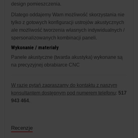
design pomieszczenia.
Dlatego oddajemy Wam możliwość skorzystania nie
tylko z gotowych konfiguracji ustrojów akustycznych
ale możliwość tworzenia własnych indywidualnych /
spersonalizowanych kombinacji paneli.
Wykonanie / materiały
Panele akustyczne (twarda akustyka) wykonane są
na precyzyjnej obrabiarce CNC
W razie pytań zapraszamy do kontaktu z naszym
konsultantem dostępnym pod numerem telefonu
:
517
943 464
.
Recenzje