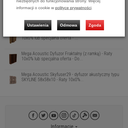
niezbędnych do funkcjonowania strony. Więcej
informacji o cookie w
polityce prywatności
.
Mega Acoustic Dyfuzor akustyczny QRD 2D 7N - Raty
10x0% lub specjalna oferta - D...
Ustawienia
Odmowa
Zgoda
Mega Acoustic Dyfuzor Fraktalny (bez ramki) - Raty
10x0% lub specjalna oferta - ...
Mega Acoustic Dyfuzor Fraktalny (z ramką) - Raty
10x0% lub specjalna oferta - Do...
Mega Acoustic Skyfuser29 - dyfuzor akustyczny typu
SKYLINE 58x58x10 - Raty 10x0%...
Informacje