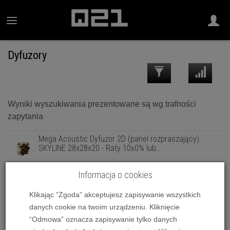
Dyfuzory
Wyniki wyszukiwania prezentowane są wg trafności
zapytania
Mega Acoustic Dyfuzor 2D (panel rozpraszający)
SKYLINE 28x28x20 - Raty 10x0% lub...
Informacja o cookies
Mega Acoustic Dyfuzor Akustyczny 1D 7N CC (pokryty
tkaniną) - Raty 10x0% lub spe...
Klikając “Zgoda” akceptujesz zapisywanie wszystkich
danych cookie na twoim urządzeniu. Kliknięcie
Mega Acoustic Dyfuzor akustyczny QRD 1D 7N,
“Odmowa” oznacza zapisywanie tylko danych
60x60x10 - Raty 10x0% lub specjalna ...