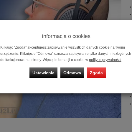
W
Informacja o cookies
Klikając “Zgoda” akceptujesz zapisywanie wszystkich danych cookie na twoim
urządzeniu. Kliknięcie “Odmowa” oznacza zapisywanie tylko danych niezbędnych
do funkcjonowania strony. Więcej informacji o cookie w
polityce prywatności
.
Ustawienia
Odmowa
Zgoda