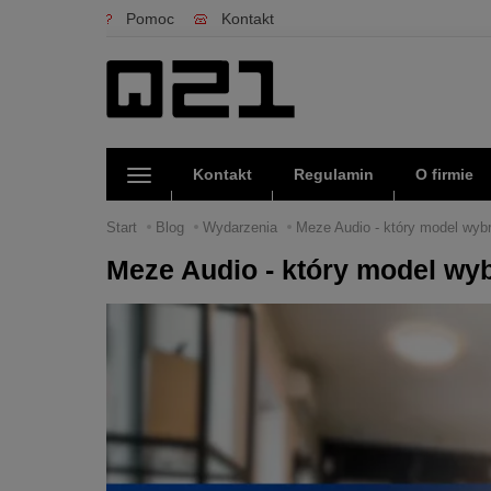
Pomoc
Kontakt
Kontakt
Regulamin
O firmie
Start
Blog
Wydarzenia
Meze Audio - który model wybr
Meze Audio - który model wyb