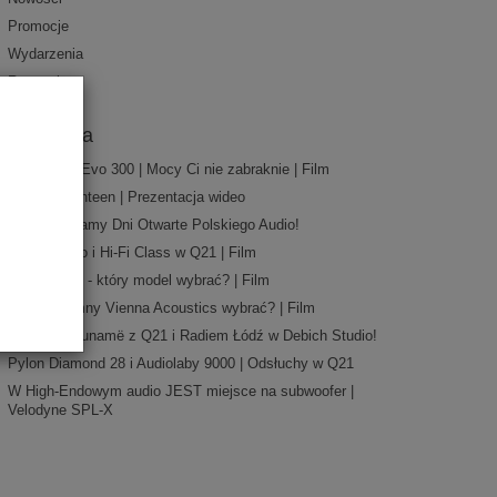
Promocje
Wydarzenia
Recenzje
ydarzenia
Cambridge Evo 300 | Mocy Ci nie zabraknie | Film
Qualio Quanteen | Prezentacja wideo
Rozpoczynamy Dni Otwarte Polskiego Audio!
NowakAudio i Hi-Fi Class w Q21 | Film
Meze Audio - który model wybrać? | Film
Które kolumny Vienna Acoustics wybrać? | Film
Odsłuchy Lunamë z Q21 i Radiem Łódź w Debich Studio!
Pylon Diamond 28 i Audiolaby 9000 | Odsłuchy w Q21
W High-Endowym audio JEST miejsce na subwoofer |
Velodyne SPL-X