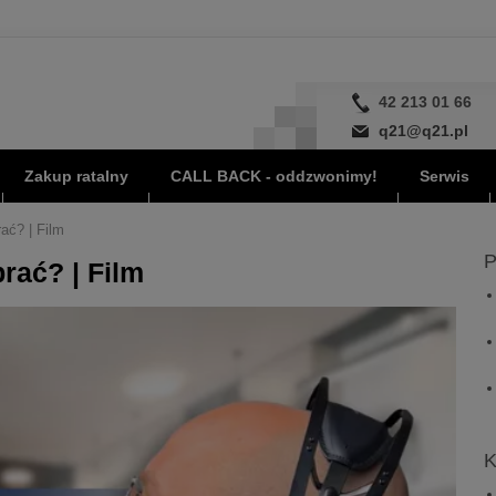
42 213 01 66
q21@q21.pl
Zakup ratalny
CALL BACK - oddzwonimy!
Serwis
ać? | Film
P
rać? | Film
K