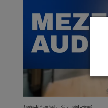
Słuchawki Meze Audio - Który model wybrać?