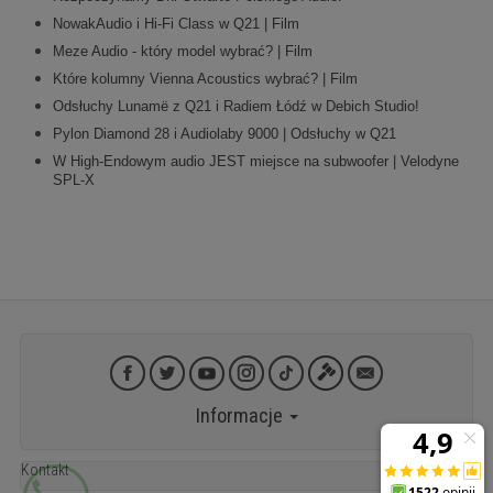
NowakAudio i Hi-Fi Class w Q21 | Film
Meze Audio - który model wybrać? | Film
Które kolumny Vienna Acoustics wybrać? | Film
Odsłuchy Lunamë z Q21 i Radiem Łódź w Debich Studio!
Pylon Diamond 28 i Audiolaby 9000 | Odsłuchy w Q21
W High-Endowym audio JEST miejsce na subwoofer | Velodyne
SPL-X
Informacje
Kontakt