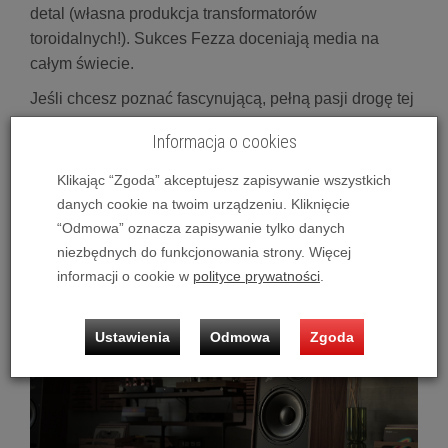
detal (własna produkcja transformatorów
toroidalnych!). Sukces Fezza doceniają media na
całym świecie.
Jeśli chcesz poznać fascynującą, pełną pasji drogę tej
marki na szczyt, gorąco zachęcamy do lektury
Informacja o cookies
reportażu i historii Fezz Audio, którą opublikował portal
StereoLife. To absolutna pozycja obowiązkowa dla
Klikając “Zgoda” akceptujesz zapisywanie wszystkich
każdego fana dobrego brzmienia!
danych cookie na twoim urządzeniu. Kliknięcie
“Odmowa” oznacza zapisywanie tylko danych
Pylon Audio - od manufaktury do potęgi
niezbędnych do funkcjonowania strony. Więcej
głośnikowej
informacji o cookie w
polityce prywatności
.
Ustawienia
Odmowa
Zgoda