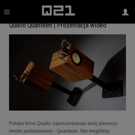
Qualio Quanteen | Prezentacja wideo
Polska firma Qualio zaprezentowała swój pierwszy
model podstawkowy - Quanteen. Nie mogliśmy