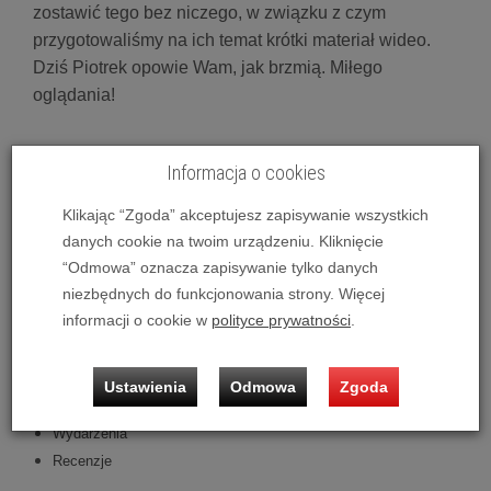
zostawić tego bez niczego, w związku z czym
przygotowaliśmy na ich temat krótki materiał wideo.
Dziś Piotrek opowie Wam, jak brzmią. Miłego
oglądania!
Informacja o cookies
Oglądam teraz!
Klikając “Zgoda” akceptujesz zapisywanie wszystkich
Polecane produkty
danych cookie na twoim urządzeniu. Kliknięcie
“Odmowa” oznacza zapisywanie tylko danych
Qualio Quanteen - Raty 20x0% lub specjalna oferta! - Dostawa
0zł!
niezbędnych do funkcjonowania strony. Więcej
informacji o cookie w
polityce prywatności
.
Kategorie
Nowości
Ustawienia
Odmowa
Zgoda
Promocje
Wydarzenia
Recenzje