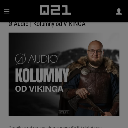
Ø Audio | Kolumny od VIKINGA
Zrobiły szał na zeszłorocznym AVS i dalej nas