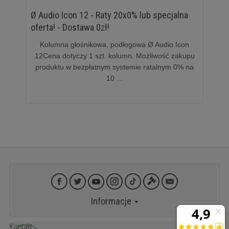
Ø Audio Icon 12 - Raty 20x0% lub specjalna
oferta! - Dostawa 0zł!
Kolumna głośnikowa, podłogowa Ø Audio Icon
12Cena dotyczy 1 szt. kolumn. Możliwość zakupu
produktu w bezpłatnym systemie ratalnym 0% na
10 ...
Informacje
Kontakt