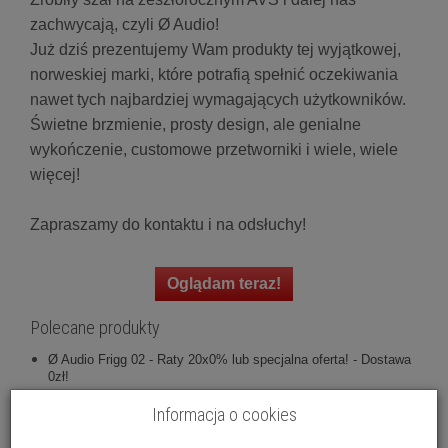
zachwycają, czyli Ø Audio!
Już dziś prezentujemy Wam produkty tej wyjątkowej,
norweskiej marki, które potrafią spełnić oczekiwania
nawet tych najbardziej wymagających użytkowników.
Świetne brzmienie, prosty design, ale genialne
wykończenie, customowe przetworniki i wiele, wiele
więcej!
Zapraszamy do kontaktu i na odsłuchy!
Oglądam teraz!
Polecane produkty
Ø Audio Frigg 02 - Raty 20x0% lub specjalna oferta! - Dostawa
0zł!
Ø Audio Verdande - Raty 20x0% lub specjalna oferta! - Dostawa
Informacja o cookies
0zł!
Ø Audio Icon 12 - Raty 20x0% lub specjalna oferta! - Dostawa