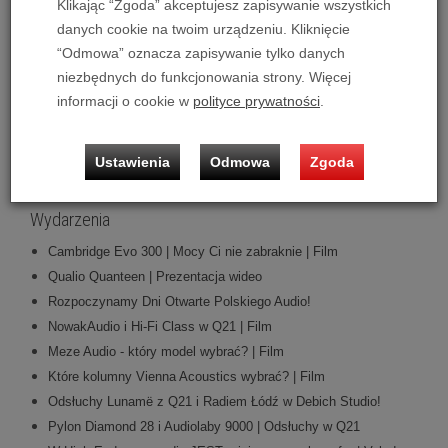
Klikając “Zgoda” akceptujesz zapisywanie wszystkich
0zł!
danych cookie na twoim urządzeniu. Kliknięcie
“Odmowa” oznacza zapisywanie tylko danych
Kategorie
niezbędnych do funkcjonowania strony. Więcej
Nowości
informacji o cookie w
polityce prywatności
.
Promocje
Wydarzenia
Ustawienia
Odmowa
Zgoda
Recenzje
Wydarzenia
Cambridge Evo 300 | Mocy Ci nie zabraknie | Film
Qualio Quanteen | Prezentacja wideo
Rozpoczynamy Dni Otwarte Polskiego Audio!
NowakAudio i Hi-Fi Class w Q21 | Film
Meze Audio - który model wybrać? | Film
Które kolumny Vienna Acoustics wybrać? | Film
Odsłuchy Lunamë z Q21 i Radiem Łódź w Debich Studio!
Pylon Diamond 28 i Audiolaby 9000 | Odsłuchy w Q21