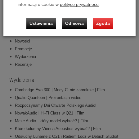
Dostawa 0zł!
informacji o cookie w
polityce prywatności
.
Cambridge Audio EXN100 - Raty 20x0% lub specjalna oferta! -
Dostawa 0zł!
Ustawienia
Odmowa
Zgoda
Kategorie
Nowości
Promocje
Wydarzenia
Recenzje
Wydarzenia
Cambridge Evo 300 | Mocy Ci nie zabraknie | Film
Qualio Quanteen | Prezentacja wideo
Rozpoczynamy Dni Otwarte Polskiego Audio!
NowakAudio i Hi-Fi Class w Q21 | Film
Meze Audio - który model wybrać? | Film
Które kolumny Vienna Acoustics wybrać? | Film
Odsłuchy Lunamë z Q21 i Radiem Łódź w Debich Studio!