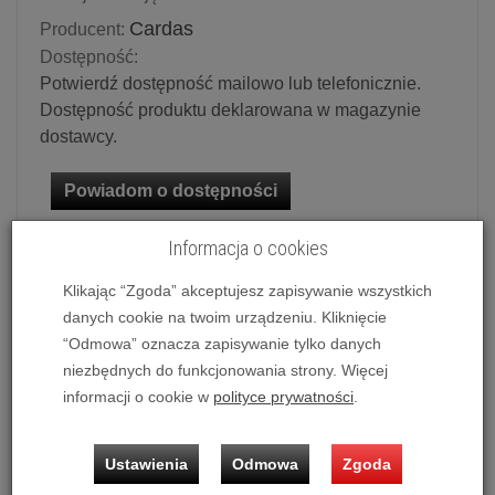
Cardas
Producent:
Dostępność:
Potwierdź dostępność mailowo lub telefonicznie.
Dostępność produktu deklarowana w magazynie
dostawcy.
Powiadom o dostępności
Informacja o cookies
Historia ceny
Dostępne długości:
Klikając “Zgoda” akceptujesz zapisywanie wszystkich
danych cookie na twoim urządzeniu. Kliknięcie
2 x 2.5 m
“Odmowa” oznacza zapisywanie tylko danych
niezbędnych do funkcjonowania strony. Więcej
informacji o cookie w
polityce prywatności
.
Ilość:
kpl.
10 499,00 zł
/ kpl.
Ustawienia
Odmowa
Zgoda