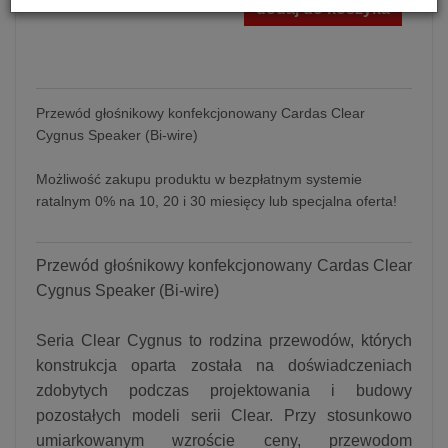
dodaj do koszyka
Przewód głośnikowy konfekcjonowany Cardas Clear
Cygnus Speaker (Bi-wire)
Możliwość zakupu produktu w bezpłatnym systemie
ratalnym 0% na 10, 20 i 30 miesięcy lub specjalna oferta!
Przewód głośnikowy konfekcjonowany Cardas Clear
Cygnus Speaker (Bi-wire)
Seria Clear Cygnus to rodzina przewodów, których
konstrukcja oparta została na doświadczeniach
zdobytych podczas projektowania i budowy
pozostałych modeli serii Clear. Przy stosunkowo
umiarkowanym wzroście ceny, przewodom