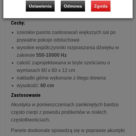
pomieszczeniu, co przekłada się na poprawę głębi
Ustawienia
Odmowa
Zgoda
sceny i przestrzenności dźwięku.
Cechy:
szerokie pasmo zastosowań większych sal po
prywatne pokoje odsłuchowe
wysokie współczynniki rozpraszania dźwięku w
zakresie
550-10000 Hz
całość zaprojektowana w bryle sześcianu o
wymiarach 60 x 60 x 12 cm
nakładki górne wykonane z litego drewna
wysokość:
60 cm
Zastosowanie
Akustyka w pomieszczeniach zamkniętych bardzo
często cierpi z powodu problemów w niskich
częstotliwościach.
Panele doskonale sprawdzą się w poprawie akustyki