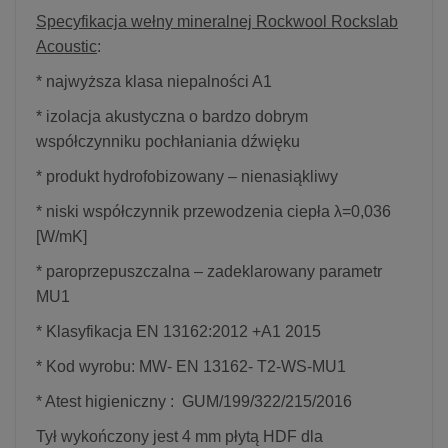
Specyfikacja wełny mineralnej Rockwool Rockslab
Acoustic
:
* najwyższa klasa niepalności A1
* izolacja akustyczna o bardzo dobrym
współczynniku pochłaniania dźwięku
* produkt hydrofobizowany – nienasiąkliwy
* niski współczynnik przewodzenia ciepła λ=0,036
[W/mK]
* paroprzepuszczalna – zadeklarowany parametr
MU1
* Klasyfikacja EN 13162:2012 +A1 2015
* Kod wyrobu: MW- EN 13162- T2-WS-MU1
* Atest higieniczny : GUM/199/322/215/2016
Tył wykończony jest 4 mm płytą HDF dla