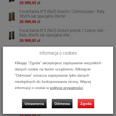
26 999,00 zł
Focal Kanta N°3 (No3) Orzech / Ciemnoszary - Raty
30x0% lub specjalna oferta! - ...
26 999,00 zł
Focal Kanta N°3 (No3) Orzech połysk / Czarny mat -
Raty 30x0% lub specjalna ofer...
26 999,00 zł
Focal Kanta N°3 (No3) Orzech połysk / Kość słoniowa
Informacja o cookies
mat - Raty 30x0% lub specjal...
26 999,00 zł
Klikając “Zgoda” akceptujesz zapisywanie wszystkich
Focal Sib Evo 2.0 (czarny) - Raty 30x0% lub specjalna
danych cookie na twoim urządzeniu. Kliknięcie
oferta! - Dostawa 0 zł!
“Odmowa” oznacza zapisywanie tylko danych
549,00 zł
niezbędnych do funkcjonowania strony. Więcej
Focal Sib Evo Dolby Atmos 2.0 (czarny) - Raty 30x0%
informacji o cookie w
polityce prywatności
.
lub specjalna oferta! - Dost...
2 249,00 zł
Ustawienia
Odmowa
Zgoda
Focal Sopra No1 (Biały połysk) - Raty 30x0% lub
specjalna oferta! - Dostawa 0zł!