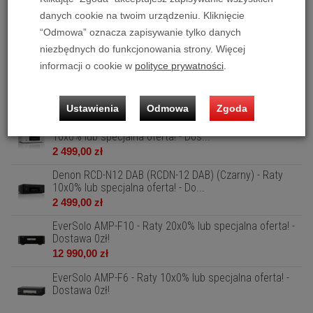
danych cookie na twoim urządzeniu. Kliknięcie
Denon PMA-900HNE + Monitor Audio Silver 300 7G -
“Odmowa” oznacza zapisywanie tylko danych
Raty 10x0%! - Dostawa 0zł!
8 199,00 zł
niezbędnych do funkcjonowania strony. Więcej
informacji o cookie w
polityce prywatności
.
Denon PMA-900HNE + Polk Audio Reserve R200 - Raty
10x0%! - Dostawa 0zł!
5 199,00 zł
Ustawienia
Odmowa
Zgoda
Denon RCD-N12 DAB (RCDN-12 DAB) (Biały) - Raty
10x0% lub specjalna oferta! - Dos...
2 499,00 zł
Denon RCD-N12 DAB (RCDN-12 DAB) (Czarny) - Raty
10x0% lub specjalna oferta! - Do...
2 499,00 zł
EverSolo AMP-F10 - Raty 20x0% lub specjalna oferta! -
Dostawa 0zł!
12 990,00 zł
EverSolo AMP-F6 - Raty 10x0% lub specjalna oferta! -
Dostawa 0zł!