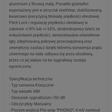
aluminium z filcową matą. Ponadto gramofon
wyposażony jest w przycisk start/stop, stabilizowaną
kwarcowo precyzyjną blokadę prędkości obrotowej
Pitch Lock i regulację prędkości obrotowej w
zakresie +/-8% lub +/-16%, stroboskopowy talerz ze
wskaźnikiem prędkości, demontowalne oświetlenie
igły, zdejmowaną pokrywę przeciwpyłową oraz
zewnętrzny zasilacz dzięki któremu konwersja prądu
zmiennego na stały odbywa się poza obudową,
przez co jej wpływ na tor sygnałowy zostaje
ograniczony.
Specyfikacja techniczna:
- Typ ramienia Klasyczne
- Typ wkładki MM
- Stosunek sygnał/szum >50 dB
- Odczyt płyty Manualny
- Poziom wyjścia Pre-amp “PHONO”: 4 mV nominal