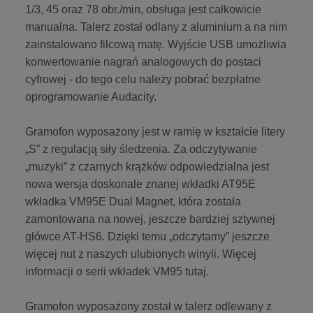
1/3, 45 oraz 78 obr./min, obsługa jest całkowicie
manualna. Talerz został odlany z aluminium a na nim
zainstalowano filcową matę. Wyjście USB umożliwia
konwertowanie nagrań analogowych do postaci
cyfrowej - do tego celu należy pobrać bezpłatne
oprogramowanie Audacity.
Gramofon wyposażony jest w ramię w kształcie litery
„S” z regulacją siły śledzenia. Za odczytywanie
„muzyki” z czarnych krążków odpowiedzialna jest
nowa wersja doskonale znanej wkładki AT95E
wkładka VM95E Dual Magnet, która została
zamontowana na nowej, jeszcze bardziej sztywnej
główce AT-HS6. Dzięki temu „odczytamy” jeszcze
więcej nut z naszych ulubionych winyli. Więcej
informacji o serii wkładek VM95 tutaj.
Gramofon wyposażony został w talerz odlewany z