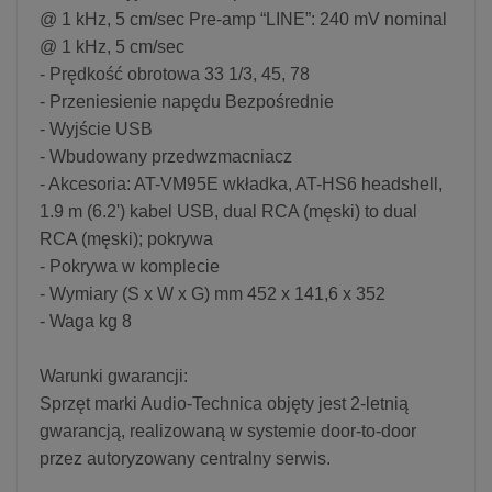
@ 1 kHz, 5 cm/sec Pre-amp “LINE”: 240 mV nominal
@ 1 kHz, 5 cm/sec
- Prędkość obrotowa 33 1/3, 45, 78
- Przeniesienie napędu Bezpośrednie
- Wyjście USB
- Wbudowany przedwzmacniacz
- Akcesoria: AT-VM95E wkładka, AT-HS6 headshell,
1.9 m (6.2') kabel USB, dual RCA (męski) to dual
RCA (męski); pokrywa
- Pokrywa w komplecie
- Wymiary (S x W x G) mm 452 x 141,6 x 352
- Waga kg 8
Warunki gwarancji:
Sprzęt marki Audio-Technica objęty jest 2-letnią
gwarancją, realizowaną w systemie door-to-door
przez autoryzowany centralny serwis.