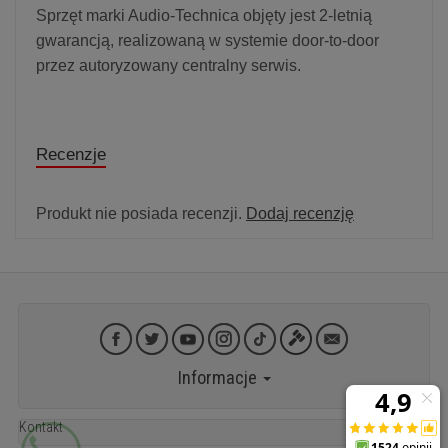
Sprzęt marki Audio-Technica objęty jest 2-letnią
gwarancją, realizowaną w systemie door-to-door
przez autoryzowany centralny serwis.
Recenzje
Produkt nie posiada recenzji.
Dodaj recenzję
Informacje
Kontakt