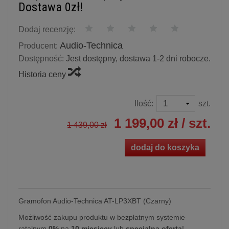
Dostawa 0zł!
Dodaj recenzję:
Audio-Technica
Producent:
Dostępność:
Jest dostępny, dostawa 1-2 dni robocze.
Historia ceny
Ilość:
szt.
1 199,00 zł
/ szt.
1 439,00 zł
dodaj do koszyka
Gramofon Audio-Technica AT-LP3XBT (Czarny)
Możliwość zakupu produktu w bezpłatnym systemie
ratalnym
0%
na
10 miesięcy
lub
specjalna oferta
!