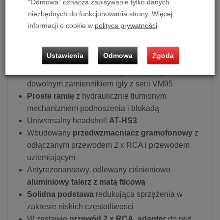
“Odmowa” oznacza zapisywanie tylko danych
paskowym
niezbędnych do funkcjonowania strony. Więcej
Obsługa dwóch prędkości obrotu płyty:
33 1/3 i 45
informacji o cookie w
polityce prywatności
.
obr./min
Wbudowany moduł
Bluetooth 5.2
z obsługą
Ustawienia
Odmowa
Zgoda
kodeka
aptX
Wkładka
AT-VM95C
, która jest kompatybilna z
dowolnym zamiennikiem igły z serii VM95
Proste ramię
z hydraulicznie tłumionym
mechanizmem podnoszenia i blokadą
Uniwersalny headshell
AT-HS3
Wbudowany
przedwzmacniacz gramofonowy
z
odłączanym przewodem 2 x RCA i przewodem
uziemiającym
Antyrezonansowy, odlewany ciśnieniowo
aluminiowy talerz z matą filcową
Solidna podstawa
redukująca sprzężenia w
zakresie niskich częstotliwości
W zestawie
przewód 2 x RCA
,
adapter
do płyt