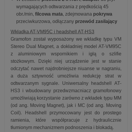
wymagających odtwarzania z prędkością 45
obr./min,
filcowa mata
, zdejmowana
pokrywa
przeciwkurzowa, odłączany
przewód zasilający
Wkładka AT-VM95C i headshell AT-HS3
Gramofon został wyposażony we wkładkę typu VM
Stereo Dual Magnet, a dokładniej model AT-VM95C
z aluminiowym wspornikiem i igłą o szlifie
stożkowym. Dzięki niej urządzenie jest w stanie
odczytać nawet najdrobniejsze niuanse w nagraniu,
a duża sztywność umożliwia redukcję strat w
odtwarzanym sygnale. Uniwersalny headshell AT-
HS3 i wbudowany przedwzmacniacz gramofonowy
umożliwiają korzystanie zarówno z wkładek typu MM
(od ang. Moving Magnet), jak i MC (od ang. Moving
Coil). Headshell przymocowany jest do prostego
ramienia, które współpracuje z hydraulicznie
tłumionym mechanizmem podnoszenia i blokadą.