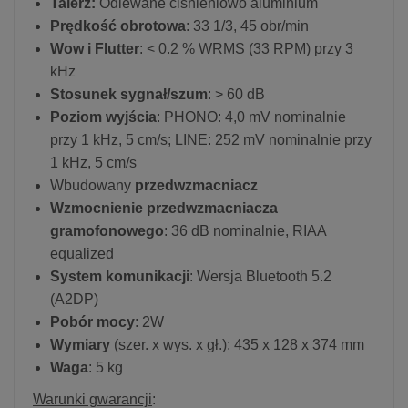
Talerz:
Odlewane ciśnieniowo aluminium
Prędkość obrotowa
: 33 1/3, 45 obr/min
Wow i Flutter
: < 0.2 % WRMS (33 RPM) przy 3
kHz
Stosunek sygnał/szum
: > 60 dB
Poziom wyjścia
: PHONO: 4,0 mV nominalnie
przy 1 kHz, 5 cm/s; LINE: 252 mV nominalnie przy
1 kHz, 5 cm/s
Wbudowany
przedwzmacniacz
Wzmocnienie przedwzmacniacza
gramofonowego
: 36 dB nominalnie, RIAA
equalized
System komunikacji
: Wersja Bluetooth 5.2
(A2DP)
Pobór mocy
: 2W
Wymiary
(szer. x wys. x gł.): 435 x 128 x 374 mm
Waga
: 5 kg
Warunki gwarancji
: