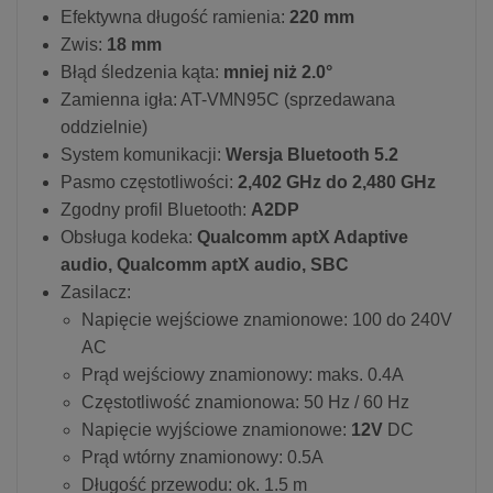
Efektywna długość ramienia:
220 mm
Zwis:
18 mm
Błąd śledzenia kąta:
mniej niż 2.0°
Zamienna igła: AT-VMN95C (sprzedawana
oddzielnie)
System komunikacji:
Wersja Bluetooth 5.2
Pasmo częstotliwości:
2,402 GHz do 2,480 GHz
Zgodny profil Bluetooth:
A2DP
Obsługa kodeka:
Qualcomm aptX Adaptive
audio, Qualcomm aptX audio, SBC
Zasilacz:
Napięcie wejściowe znamionowe: 100 do 240V
AC
Prąd wejściowy znamionowy: maks. 0.4A
Częstotliwość znamionowa: 50 Hz / 60 Hz
Napięcie wyjściowe znamionowe:
12V
DC
Prąd wtórny znamionowy: 0.5A
Długość przewodu: ok. 1.5 m