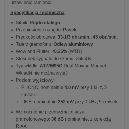
ustawienia ramienia.
Specyfikacja Techniczna
:
Silnik:
Prądu stałego
Przeniesienie napędu:
Pasek
Prędkość obrotowa:
33-1/3 obr./min., 45 obr./min.
Talerz gramofonu:
Odlew aluminiowy
Wow and Flutter:
<0.25%
(WTD)
Stosunek sygnału do szumu:
>55 dB
Typ wkłdki:
AT-VM95C
Dual Moving Magnet.
Wkładki nie można wyjąć
Poziom wyjściowy:
PHONO: nominalnie
4.0 mV
przy 1 kHz, 5
cm/sek.
LINE: nominalnie
252 mV
przy 1 kHz, 5 cm/sek.
Wzmocnienie przedwzmacniacza
gramofonowego:
36 dB
nominalnie, z korekcją
RIAA