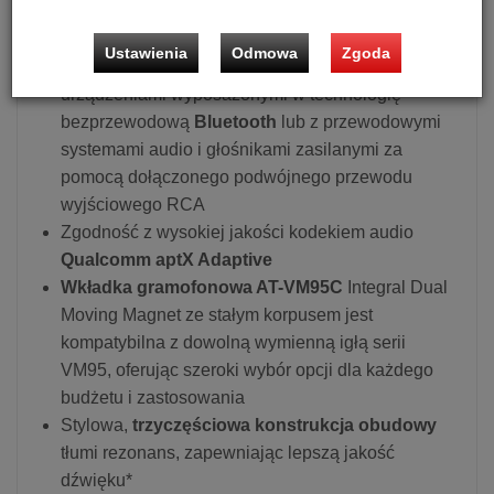
Wysokiej jakości dźwięk dzięki
bezprzewodowej
technologii Bluetooth
Ustawienia
Odmowa
Zgoda
Łączy się bezprzewodowo
z głośnikami i innymi
urządzeniami wyposażonymi w technologię
bezprzewodową
Bluetooth
lub z przewodowymi
systemami audio i głośnikami zasilanymi za
pomocą dołączonego podwójnego przewodu
wyjściowego RCA
Zgodność z wysokiej jakości kodekiem audio
Qualcomm aptX Adaptive
Wkładka gramofonowa AT-VM95C
Integral Dual
Moving Magnet ze stałym korpusem jest
kompatybilna z dowolną wymienną igłą serii
VM95, oferując szeroki wybór opcji dla każdego
budżetu i zastosowania
Stylowa,
trzyczęściowa konstrukcja obudowy
tłumi rezonans, zapewniając lepszą jakość
dźwięku*