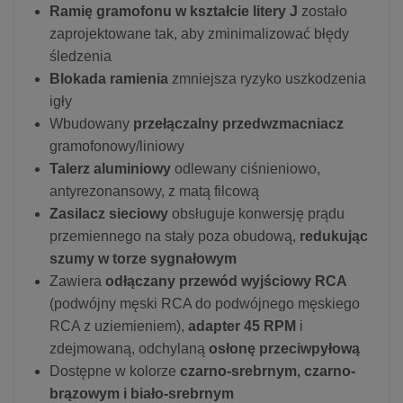
Ramię gramofonu w kształcie litery J
zostało
zaprojektowane tak, aby zminimalizować błędy
śledzenia
Blokada ramienia
zmniejsza ryzyko uszkodzenia
igły
Wbudowany
przełączalny przedwzmacniacz
gramofonowy/liniowy
Talerz aluminiowy
odlewany ciśnieniowo,
antyrezonansowy, z matą filcową
Zasilacz sieciowy
obsługuje konwersję prądu
przemiennego na stały poza obudową,
redukując
szumy w torze sygnałowym
Zawiera
odłączany przewód wyjściowy RCA
(podwójny męski RCA do podwójnego męskiego
RCA z uziemieniem),
adapter 45 RPM
i
zdejmowaną, odchylaną
osłonę przeciwpyłową
Dostępne w kolorze
czarno-srebrnym, czarno-
brązowym i biało-srebrnym