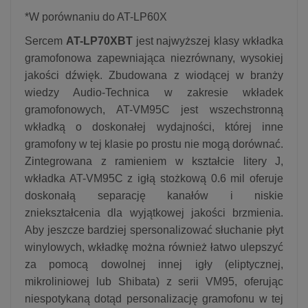
*W porównaniu do AT-LP60X
Sercem
AT-LP70XBT
jest najwyższej klasy wkładka
gramofonowa zapewniająca niezrównany, wysokiej
jakości dźwięk. Zbudowana z wiodącej w branży
wiedzy Audio-Technica w zakresie wkładek
gramofonowych, AT-VM95C jest wszechstronną
wkładką o doskonałej wydajności, której inne
gramofony w tej klasie po prostu nie mogą dorównać.
Zintegrowana z ramieniem w kształcie litery J,
wkładka AT-VM95C z igłą stożkową 0.6 mil oferuje
doskonałą separację kanałów i niskie
zniekształcenia dla wyjątkowej jakości brzmienia.
Aby jeszcze bardziej spersonalizować słuchanie płyt
winylowych, wkładkę można również łatwo ulepszyć
za pomocą dowolnej innej igły (eliptycznej,
mikroliniowej lub Shibata) z serii VM95, oferując
niespotykaną dotąd personalizację gramofonu w tej