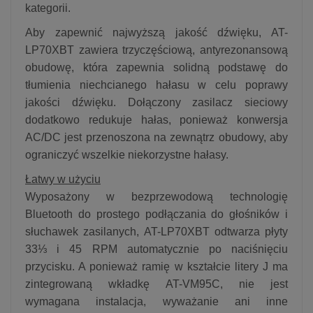
kategorii.
Aby zapewnić najwyższą jakość dźwięku, AT-
LP70XBT zawiera trzyczęściową, antyrezonansową
obudowę, która zapewnia solidną podstawę do
tłumienia niechcianego hałasu w celu poprawy
jakości dźwięku. Dołączony zasilacz sieciowy
dodatkowo redukuje hałas, ponieważ konwersja
AC/DC jest przenoszona na zewnątrz obudowy, aby
ograniczyć wszelkie niekorzystne hałasy.
Łatwy w użyciu
Wyposażony w bezprzewodową technologię
Bluetooth do prostego podłączania do głośników i
słuchawek zasilanych, AT-LP70XBT odtwarza płyty
33⅓ i 45 RPM automatycznie po naciśnięciu
przycisku. A ponieważ ramię w kształcie litery J ma
zintegrowaną wkładkę AT-VM95C, nie jest
wymagana instalacja, wyważanie ani inne