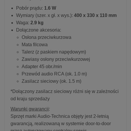
Pobór prądu:
1.6 W
Wymiary (szer. x gł. x wys.):
400 x 330 x 110 mm
Waga:
2.9 kg
Dołączone akcesoria:
Osłona przeciwkurzowa
Mata filcowa
Talerz (z paskiem napędowym)
Zawiasy osłony przeciwkurzowej
Adapter 45 obr./min
Przewód audio RCA (ok. 1.0 m)
Zasilacz sieciowy (ok. 1.5 m)
*Dołączony zasilacz sieciowy różni się w zależności
od kraju sprzedaży
Warunki gwarancji
:
Sprzęt marki Audio-Technica objęty jest 2-letnią
gwarancją, realizowaną w systemie door-to-door
przez autoryzowany centralny serwis.