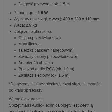
Długość przewodu: ok. 1.5 m
Pobór prądu:
1.6 W
Wymiary (szer. x gł. x wys.):
400 x 330 x 110 mm
Waga:
2.9 kg
Dołączone akcesoria:
Osłona przeciwkurzowa
Mata filcowa
Talerz (z paskiem napędowym)
Zawiasy osłony przeciwkurzowej
Adapter 45 obr./min
Przewód audio RCA (ok. 1.0 m)
Zasilacz sieciowy (ok. 1.5 m)
*Dołączony zasilacz sieciowy różni się w zależności
od kraju sprzedaży
Warunki gwarancji
:
Sprzęt marki Audio-Technica objęty jest 2-letnią
gwarancją, realizowaną w systemie door-to-door