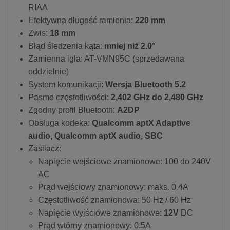
RIAA
Efektywna długość ramienia:
220 mm
Zwis:
18 mm
Błąd śledzenia kąta:
mniej niż 2.0°
Zamienna igła: AT-VMN95C (sprzedawana
oddzielnie)
System komunikacji:
Wersja Bluetooth 5.2
Pasmo częstotliwości:
2,402 GHz do 2,480 GHz
Zgodny profil Bluetooth:
A2DP
Obsługa kodeka:
Qualcomm aptX Adaptive
audio, Qualcomm aptX audio, SBC
Zasilacz:
Napięcie wejściowe znamionowe: 100 do 240V
AC
Prąd wejściowy znamionowy: maks. 0.4A
Częstotliwość znamionowa: 50 Hz / 60 Hz
Napięcie wyjściowe znamionowe:
12V
DC
Prąd wtórny znamionowy: 0.5A