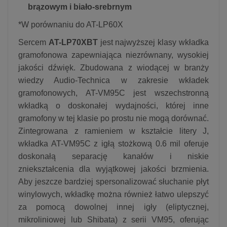
brązowym i biało-srebrnym
*W porównaniu do AT-LP60X
Sercem
AT-LP70XBT
jest najwyższej klasy wkładka
gramofonowa zapewniająca niezrównany, wysokiej
jakości dźwięk. Zbudowana z wiodącej w branży
wiedzy Audio-Technica w zakresie wkładek
gramofonowych, AT-VM95C jest wszechstronną
wkładką o doskonałej wydajności, której inne
gramofony w tej klasie po prostu nie mogą dorównać.
Zintegrowana z ramieniem w kształcie litery J,
wkładka AT-VM95C z igłą stożkową 0.6 mil oferuje
doskonałą separację kanałów i niskie
zniekształcenia dla wyjątkowej jakości brzmienia.
Aby jeszcze bardziej spersonalizować słuchanie płyt
winylowych, wkładkę można również łatwo ulepszyć
za pomocą dowolnej innej igły (eliptycznej,
mikroliniowej lub Shibata) z serii VM95, oferując