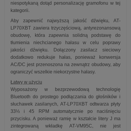
niespotykaną dotąd personalizację gramofonu w tej
kategorii.
Aby zapewnić najwyższą jakość dźwięku, AT-
LP70XBT zawiera trzyczęściową, antyrezonansową
obudowę, która zapewnia solidną podstawę do
tłumienia niechcianego hałasu w celu poprawy
jakości dźwięku. Dołączony zasilacz sieciowy
dodatkowo redukuje hałas, ponieważ konwersja
AC/DC jest przenoszona na zewnątrz obudowy, aby
ograniczyć wszelkie niekorzystne hałasy.
Łatwy w użyciu
Wyposażony w bezprzewodową technologię
Bluetooth do prostego podłączania do głośników i
słuchawek zasilanych, AT-LP70XBT odtwarza płyty
33⅓ i 45 RPM automatycznie po naciśnięciu
przycisku. A ponieważ ramię w kształcie litery J ma
zintegrowaną wkładkę AT-VM95C, nie jest