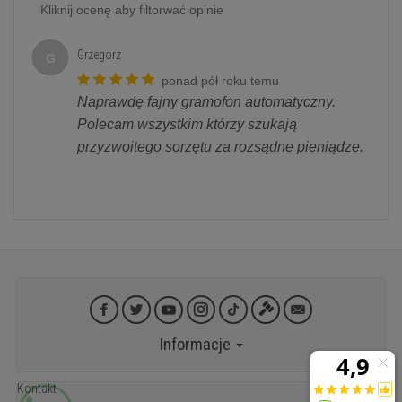
Kliknij ocenę aby filtorwać opinie
Grzegorz
G
ponad pół roku temu
Naprawdę fajny gramofon automatyczny.
Polecam wszystkim którzy szukają
przyzwoitego sorzętu za rozsądne pieniądze.
Informacje
Kontakt