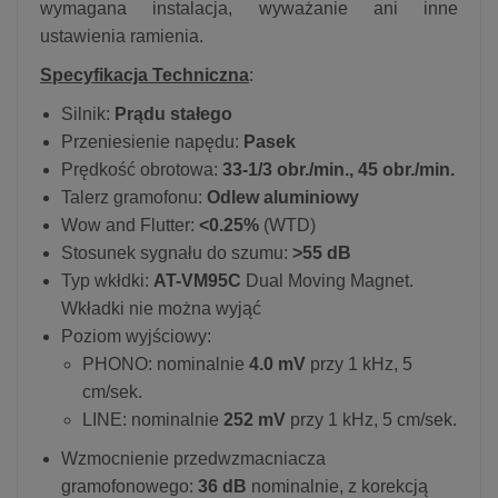
wymagana instalacja, wyważanie ani inne
ustawienia ramienia.
Specyfikacja Techniczna
:
Silnik:
Prądu stałego
Przeniesienie napędu:
Pasek
Prędkość obrotowa:
33-1/3 obr./min., 45 obr./min.
Talerz gramofonu:
Odlew aluminiowy
Wow and Flutter:
<0.25%
(WTD)
Stosunek sygnału do szumu:
>55 dB
Typ wkłdki:
AT-VM95C
Dual Moving Magnet.
Wkładki nie można wyjąć
Poziom wyjściowy:
PHONO: nominalnie
4.0 mV
przy 1 kHz, 5
cm/sek.
LINE: nominalnie
252 mV
przy 1 kHz, 5 cm/sek.
Wzmocnienie przedwzmacniacza
gramofonowego:
36 dB
nominalnie, z korekcją