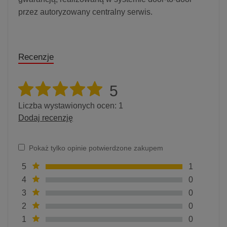
przez autoryzowany centralny serwis.
Recenzje
5
Liczba wystawionych ocen: 1
Dodaj recenzję
Pokaż tylko opinie potwierdzone zakupem
5
1
4
0
3
0
2
0
1
0