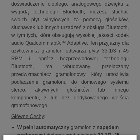
doświadczenie ciepłego, analogowego dźwięku z
wygodą technologii Bluetooth, możesz słuchać
swoich płyt winylowych za pomocą głośników,
słuchawek lub innych urządzeń z obsługą Bluetooth,
w tym tych, które obsługują wysokiej jakości kodek
audio Qualcomm aptX™ Adaptive. Ten przyjazny dla
użytkownika gramofon odtwarza płyty 33-1/3 i 45
RPM i, oprócz bezprzewodowej technologii
Bluetooth, ma wbudowany przełączany
przedwzmacniacz gramofonowy, który umożliwia
podłączenie gramofonu do domowego systemu
stereo, aktywnych głośników lub innego
komponentu, z lub bez dedykowanego wejścia
gramofonowego.
Główne Cechy
:
W pełni automatyczny
gramofon z
napędem
paskowym
i dwiema prędkościami:
33-1/3, 45