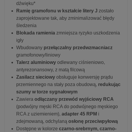
dźwięku*
Ramię gramofonu w kształcie litery J
zostało
zaprojektowane tak, aby zminimalizować błędy
śledzenia
Blokada ramienia
zmniejsza ryzyko uszkodzenia
igły
Wbudowany
przełączalny przedwzmacniacz
gramofonowy/liniowy
Talerz aluminiowy
odlewany ciśnieniowo,
antyrezonansowy, z matą filcową
Zasilacz sieciowy
obsługuje konwersję prądu
przemiennego na stały poza obudową,
redukując
szumy w torze sygnałowym
Zawiera
odłączany przewód wyjściowy RCA
(podwójny męski RCA do podwójnego męskiego
RCA z uziemieniem),
adapter 45 RPM
i
zdejmowaną, odchylaną
osłonę przeciwpyłową
Dostępne w kolorze
czarno-srebrnym, czarno-