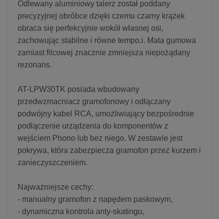
Odlewany aluminiowy talerz został poddany
precyzyjnej obróbce dzięki czemu czarny krążek
obraca się perfekcyjnie wokół własnej osi,
zachowując stabilne i równe tempo.i. Mata gumowa
zamiast filcowej znacznie zmniejsza niepożądany
rezonans.
AT-LPW30TK posiada wbudowany
przedwzmacniacz gramofonowy i odłączany
podwójny kabel RCA, umożliwiający bezpośrednie
podłączenie urządzenia do komponentów z
wejściem Phono lub bez niego. W zestawie jest
pokrywa, która zabezpiecza gramofon przez kurzem i
zanieczyszczeniem.
Najważniejsze cechy:
- manualny gramofon z napędem paskowym,
- dynamiczna kontrola anty-skatingu,