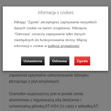
Informacja o cookies
Gramofon Audio-Technica AT-LPW30TK
Klikając “Zgoda” akceptujesz zapisywanie wszystkich
danych cookie na twoim urządzeniu. Kliknięcie
Możliwość zakupu produktu w bezpłatnym systemie
“Odmowa” oznacza zapisywanie tylko danych
ratalnym 0% na 10 miesięcy lub specjalna oferta!
niezbędnych do funkcjonowania strony. Więcej
informacji o cookie w
polityce prywatności
.
Gramofon Audio-Technica AT-LPW30TK
Ustawienia
Odmowa
Zgoda
AT-LPW30TK jest w pełni manualnym gramofonem z
napędem paskowym, zaprojektowanym tak, aby
zapewniał optymalne odwzorowanie dźwięku
płynącego z płyt winylowych.
Gramofon wyposażony jest w proste ramię
aluminiowe z regulowaną siłą śledzenie i
uniwersalną główką AT-HS4 (½ cala) z wkładką AT-