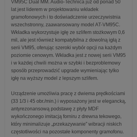
VM95C Dual MM. Audio-Technica już od ponad 50
lat jest liderem w projektowaniu wkładek
gramofonowych i to doświadczenie urzeczywistnia
wszechstronny, zaawansowany model AT-VM95C.
Wkładka wykorzystuje igłę ze szlifem stożkowym 0,6
mil, ale jest również kompatybilna z dowolną igłą z
serii VM95, oferując szeroki wybór opcji na każdym
poziomie cenowym. Wkładka jest z nowej serii VM95
i w każdej chwili można w szybki i bezproblemowy
sposób przeprowadzić upgrade wymieniając tylko
igłę na wyższy model z lepszym szlifem.
Urządzenie umożliwia pracę z dwiema prędkościami
(33 1/3 i 45 obr./min.) i wyposażony jest w elegancką,
antyrezonansową podstawę z płyty MDF
wykończonego imitacją forniru z drewna tekowego,
który minimalizuje „przekazywanie” wibracji niskich
częstotliwości na pozostałe komponenty gramofonu.