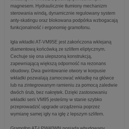
magnesem. Hydraulicznie tłumiony mechanizm
sterowania windą, dynamicznie regulowany system
anty-skatingu oraz blokowana podpórka wzbogacają
funkcjonalność i ergonomię gramofonu.
Igła wkładki AT-VM95E jest zakończona wklejaną
diamentową końcówką ze szlifem eliptycznym.
Cechuje się ona ulepszoną konstrukcją,
zapewniającą większą odporność na rezonans
obudowy. Dwa gwintowanie otwory w korpusie
wkładki pozwalają zamocować wkładkę na główce
lub na zintegrowanym ramieniu za pomocą zaledwie
dwóch śrub, bez nakrętek. Dzięki zastosowaniu
wkładki serii VM95 jesteśmy w stanie szybko
przeprowadzić upgrade urządzenia poprzez
wymianę samej igły na igłę z lepszym szlifem.
Gramofon AT-LPW40WN posiada wbudowany