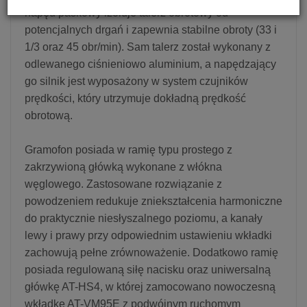
napęd paskowy izoluje talerz obrotowy od
potencjalnych drgań i zapewnia stabilne obroty (33 i
1/3 oraz 45 obr/min). Sam talerz został wykonany z
odlewanego ciśnieniowo aluminium, a napędzający
go silnik jest wyposażony w system czujników
prędkości, który utrzymuje dokładną prędkość
obrotową.
Gramofon posiada w ramię typu prostego z
zakrzywioną główką wykonane z włókna
węglowego. Zastosowane rozwiązanie z
powodzeniem redukuje zniekształcenia harmoniczne
do praktycznie niesłyszalnego poziomu, a kanały
lewy i prawy przy odpowiednim ustawieniu wkładki
zachowują pełne zrównoważenie. Dodatkowo ramię
posiada regulowaną siłę nacisku oraz uniwersalną
główkę AT-HS4, w której zamocowano nowoczesną
wkładkę AT-VM95E z podwójnym ruchomym