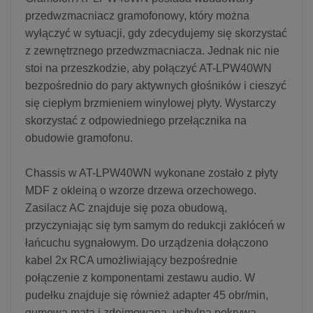
przedwzmacniacz gramofonowy, który można
wyłączyć w sytuacji, gdy zdecydujemy się skorzystać
z zewnętrznego przedwzmacniacza. Jednak nic nie
stoi na przeszkodzie, aby połączyć AT-LPW40WN
bezpośrednio do pary aktywnych głośników i cieszyć
się ciepłym brzmieniem winylowej płyty. Wystarczy
skorzystać z odpowiedniego przełącznika na
obudowie gramofonu.
Chassis w AT-LPW40WN wykonane zostało z płyty
MDF z okleiną o wzorze drzewa orzechowego.
Zasilacz AC znajduje się poza obudową,
przyczyniając się tym samym do redukcji zakłóceń w
łańcuchu sygnałowym. Do urządzenia dołączono
kabel 2x RCA umożliwiający bezpośrednie
połączenie z komponentami zestawu audio. W
pudełku znajduje się również adapter 45 obr/min,
gumowa mata i zdejmowana, uchylna pokrywa