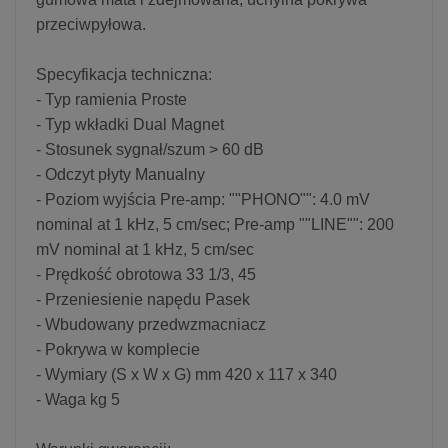
przeciwpyłowa.
Specyfikacja techniczna:
- Typ ramienia Proste
- Typ wkładki Dual Magnet
- Stosunek sygnał/szum > 60 dB
- Odczyt płyty Manualny
- Poziom wyjścia Pre-amp: ""PHONO"": 4.0 mV
nominal at 1 kHz, 5 cm/sec; Pre-amp ""LINE"": 200
mV nominal at 1 kHz, 5 cm/sec
- Prędkość obrotowa 33 1/3, 45
- Przeniesienie napędu Pasek
- Wbudowany przedwzmacniacz
- Pokrywa w komplecie
- Wymiary (S x W x G) mm 420 x 117 x 340
- Waga kg 5