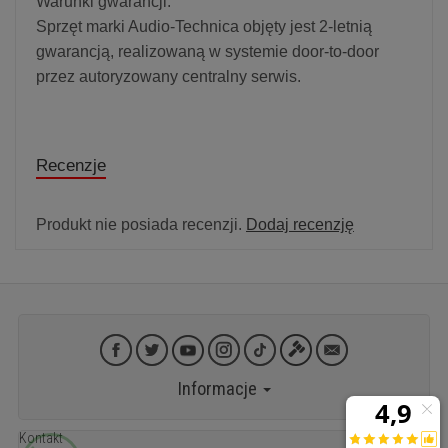
Warunki gwarancji:
Sprzęt marki Audio-Technica objęty jest 2-letnią
gwarancją, realizowaną w systemie door-to-door
przez autoryzowany centralny serwis.
Recenzje
Produkt nie posiada recenzji.
Dodaj recenzję
Informacje
Kontakt