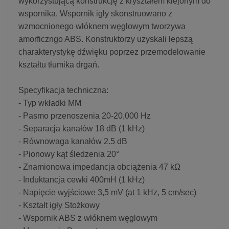
wykorzystującą konstrukcję z kryształem klejonym do
wspornika. Wspornik igły skonstruowano z
wzmocnionego włóknem węglowym tworzywa
amorficzngo ABS. Konstruktorzy uzyskali lepszą
charakterystykę dźwięku poprzez przemodelowanie
kształtu tłumika drgań.
Specyfikacja techniczna:
- Typ wkładki MM
- Pasmo przenoszenia 20-20,000 Hz
- Separacja kanałów 18 dB (1 kHz)
- Równowaga kanałów 2.5 dB
- Pionowy kąt śledzenia 20°
- Znamionowa impedancja obciążenia 47 kΩ
- Induktancja cewki 400mH (1 kHz)
- Napięcie wyjściowe 3,5 mV (at 1 kHz, 5 cm/sec)
- Kształt igły Stożkowy
- Wspornik ABS z włóknem węglowym