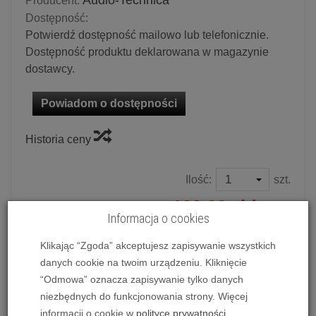
Audio-Technica
Producent:
Dostępność:
Potwierdź dostępność mailowo lub telefonicznie.
Dostępność produktu deklarowana w magazynie
dostawcy.
Powiadom o dostępności
Historia ceny
Ilość:
szt.
129,00 zł
/ szt.
179,00 zł
Informacja o cookies
dodaj do koszyka
Klikając “Zgoda” akceptujesz zapisywanie wszystkich
danych cookie na twoim urządzeniu. Kliknięcie
“Odmowa” oznacza zapisywanie tylko danych
niezbędnych do funkcjonowania strony. Więcej
Wkładka gramofonowa Audio-Technica AT81CP
informacji o cookie w
polityce prywatności
.