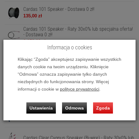
Cardas 101 Speaker - Dostawa 0 zł!
135,00 zł
Cardas 101 Speaker - Raty 30x0% lub specjalna oferta!
- Dostawa 0 zł!
1 159,00 zł
Informacja o cookies
Cardas Clear Beyond Speaker - Raty 30x0% lub
specjalna oferta! - Dostawa 0 zł!
Klikając “Zgoda” akceptujesz zapisywanie wszystkich
67 999,00 zł
danych cookie na twoim urządzeniu. Kliknięcie
Cardas Clear Beyond Speaker (Bi-wire) - Raty 30x0% lub
“Odmowa” oznacza zapisywanie tylko danych
specjalna oferta! - Dosta...
niezbędnych do funkcjonowania strony. Więcej
60 899,00 zł
informacji o cookie w
polityce prywatności
.
Cardas Clear Cygnus Speaker - Raty 30x0% lub
specjalna oferta! - Dostawa 0 zł!
Ustawienia
Odmowa
Zgoda
9 499,00 zł
Cardas Clear Cygnus Speaker (Bi-wire) - Raty 30x0% lub