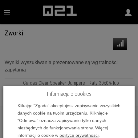
Zworki
Wyniki wyszukiwania prezentowane są wg trafności
zapytania
Cardas Clear Speaker Jumpers - Raty 30x0% lub
specjalna oferta! - Dostawa 0 zł!
Informacja o cookies
1 849,00 zł
Klikając “Zgoda” akceptujesz zapisywanie wszystkich
danych cookie na twoim urządzeniu. Kliknięcie
“Odmowa” oznacza zapisywanie tylko danych
niezbędnych do funkcjonowania strony. Więcej
informacji o cookie w
polityce prywatności
.