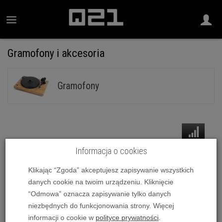
Gramofony i akcesoria
Gramofony
Informacja o cookies
Wyniki wyszukiwania prezentowane są wg trafności
Klikając “Zgoda” akceptujesz zapisywanie wszystkich
zapytania
danych cookie na twoim urządzeniu. Kliknięcie
“Odmowa” oznacza zapisywanie tylko danych
Pioneer PLX-1000 - Raty 10x0%! - Dostawa 0zł!
niezbędnych do funkcjonowania strony. Więcej
3 649,00 zł
informacji o cookie w
polityce prywatności
.