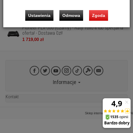
Pioneer PLX-500 (Biały) - Raty 20x0% lub specjalna
oferta! - Dostawa 0zł!
Ustawienia
Odmowa
Zgoda
1 929,00 zł
Pioneer PLX-500 (Czarny) - Raty 10x0% lub specjalna
oferta! - Dostawa 0zł!
1 719,00 zł
Informacje
Kontakt
Sklep internetowy SOTESHOP AI