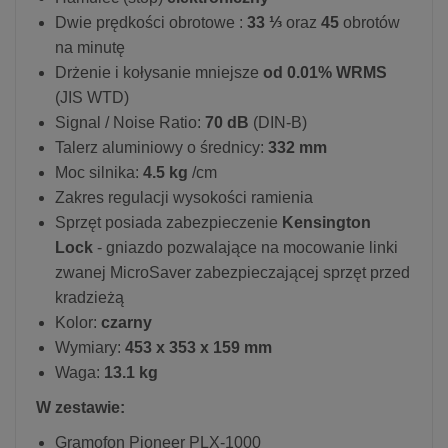
Dwie prędkości obrotowe :
33 ⅓
oraz
45
obrotów
na minutę
Drżenie i kołysanie mniejsze
od 0.01% WRMS
(JIS WTD)
Signal / Noise Ratio:
70 dB
(DIN-B)
Talerz aluminiowy o średnicy:
332 mm
Moc silnika:
4.5 kg
/cm
Zakres regulacji wysokości ramienia
Sprzęt posiada zabezpieczenie
Kensington
Lock
- gniazdo pozwalające na mocowanie linki
zwanej MicroSaver zabezpieczającej sprzęt przed
kradzieżą
Kolor:
czarny
Wymiary:
453 x 353 x 159 mm
Waga:
13.1 kg
W zestawie:
Gramofon Pioneer PLX-1000