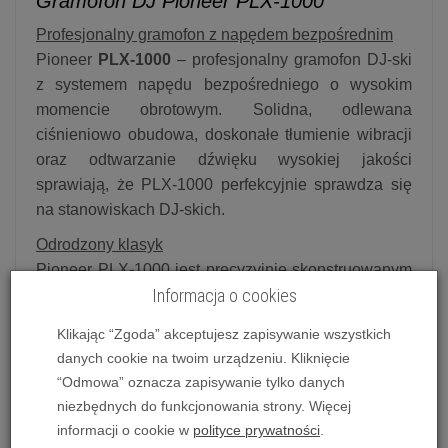
Gramofon DJ Pioneer PLX-1000
Profesjonalny gramofon z napędem bezpośrednim
Pioneer
PLX-1000
– profesjonalny gramofon DJ-ski
z systemem napędu bezpośredniego o wysokim
momencie obrotowym. Solidna, odlewana
ciśnieniowo obudowa, doskonałe tłumienie wibracji
oraz odtwarzanie dźwięku wysokiej jakości
sprawiają, że PLX-1000 perfekcyjnie sprawdza się
na stanowiskach DJ-skich.
Odrodzony klasyk
Pioneer PLX-1000 jest precyzyjnie skonstruowanym
Informacja o cookies
adapterem przeznaczonym dla stanowisk DJ-skich,
opartym na 50-letnim doświadczeniu w produkcji
Klikając “Zgoda” akceptujesz zapisywanie wszystkich
wysokiej klasy gramofonów. Rezultatem jest znajomy
danych cookie na twoim urządzeniu. Kliknięcie
układ przestrzenny z kilkoma ulepszeniami nowej
“Odmowa” oznacza zapisywanie tylko danych
generacji, w tym system napędu bezpośredniego o
niezbędnych do funkcjonowania strony. Więcej
wysokim momencie obrotowym, sterowanie multi-
informacji o cookie w
polityce prywatności
.
pitch, klubowa konstrukcja i jakość dźwięku oraz