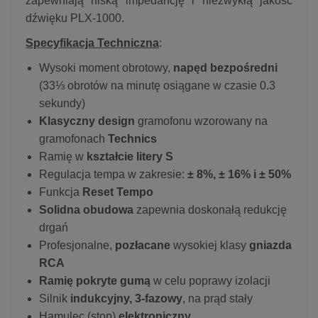
zapewniają niską impedancję i niezwykłą jakość
dźwięku PLX-1000.
Specyfikacja Techniczna
:
Wysoki moment obrotowy,
napęd bezpośredni
(33⅓ obrotów na minutę osiągane w czasie 0.3
sekundy)
Klasyczny design
gramofonu wzorowany na
gramofonach
Technics
Ramię w
kształcie litery S
Regulacja tempa w zakresie:
± 8%, ± 16% i ± 50%
Funkcja
Reset Tempo
Solidna obudowa
zapewnia doskonałą redukcję
drgań
Profesjonalne,
pozłacane
wysokiej klasy
gniazda
RCA
Ramię pokryte gumą
w celu poprawy izolacji
Silnik
indukcyjny, 3-fazowy
, na prąd stały
Hamulec (stop)
elektroniczny