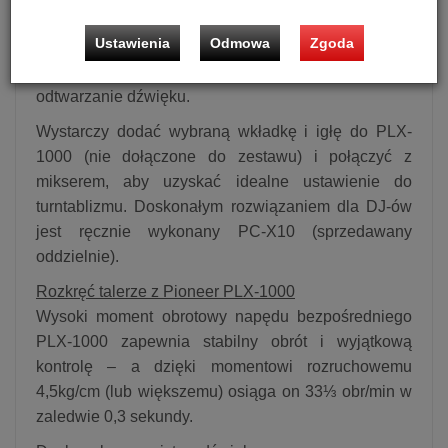
odłączane przewody zasilające i audio. Jest solidnie
Ustawienia
Odmowa
Zgoda
zbudowany tak, aby zapewnić doskonałe tłumienie
drgań i ultra-precyzyjne, wysokiej jakości
odtwarzanie dźwięku.
Wystarczy dodać wybraną wkładkę i igłę do PLX-
1000 (nie dołączone do zestawu) i połączyć z
mikserem, aby uzyskać idealne ustawienie do
turntablizmu. Doskonałym rozwiązaniem dla DJ-ów
jest ręcznie wykonany PC-X10 (sprzedawany
oddzielnie).
Rozkręć talerze z Pioneer PLX-1000
Wysoki moment obrotowy napędu bezpośredniego
PLX-1000 zapewnia stabilny obrót i wyjątkową
kontrolę – a dzięki momentowi rozruchowemu
4,5kg/cm (lub większemu) osiąga on 33⅓ obr/min w
zaledwie 0,3 sekundy.