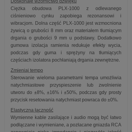
Doskonałe wzornictwo dźwięku
Ciężka obudowa PLX-1000 z odlewanego
ciśnieniowo cynku zapobiega rezonansowi i
wibracjom. Dolna część PLX-1000 jest wzmocniona
żywicą o grubości 8 mm oraz materiałem tłumiącym
drgania o grubości 9 mm u podstawy. Dodatkowo
gumowa izolacja ramienia redukuje efekty wycia,
podczas gdy guma i sprężyny na tłumiących
częściach izolatora pochłaniają drgania zewnętrzne.
Zmieniaj tempo
Sterowanie wieloma parametrami tempa umożliwia
natychmiastowe przyspieszenie lub zwolnienie
utworu do ±8%, ±16% i ±50%, podczas gdy prosty
przycisk resetowania natychmiast powraca do ±0%.
Elastyczna łączność
Wymienne kable zasilające i audio mogą być łatwo
podłączane i wymieniane, a pozłacane gniazda RCA