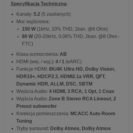
Specyfikacja Techniczna
:
Kanały:
5.2
(5 zasilanych)
Moc wyjściowa:
150 W
(1kHz, 10% THD, 1kan. @6 Ohm)
80 W
(20-20kHz, 0.08% THD, 2kan. @8 Ohm -
FTC)
Klasa wzmocnienia:
AB
HDMI (wej. / wyj.):
4 / 1
(eARC)
Funkcje HDMI:
8K/4K Ultra HD, Dolby Vision,
HDR10+, HDCP2.3, HDMI2.1a VRR, QFT,
Dynamic HDR, ALLM, DSC, SBTM
Wejścia Audio:
4 HDMI, 3 RCA, 1 Opt, 1 Coax
Wyjścia Audio:
Zone B Stereo RCA Lineout, 2
Preout subwoofer
Korekcja pomieszczenia:
MCACC Auto Room
Tuning
Tryby surround:
Dolby Atmos, Dolby Atmos