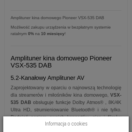
Amplituner kina domowego Pioneer VSX-535 DAB
Możliwość zakupu urządzenia w bezpłatnym systemie
ratalnym
0%
na
10 miesięcy
!
Amplituner kina domowego Pioneer
VSX-535 DAB
5.2-Kanałowy Amplituner AV
Zaprojektowany w oparciu o najnowszą technologię
dla streamerów i miłośników kina domowego,
VSX-
535 DAB
obsługuje funkcje Dolby Atmos® , 8K/4K
Ultra HD, strumieniowanie Bluetooth® i nie tylko.
Podnieś poziom swoich koncertów, gier i filmów
Informacja o cookies
dzięki niesamowitej wydajności w konfiguracjach
kolumn do konfiguracji 5.2 lub 3.2.2, idealnie