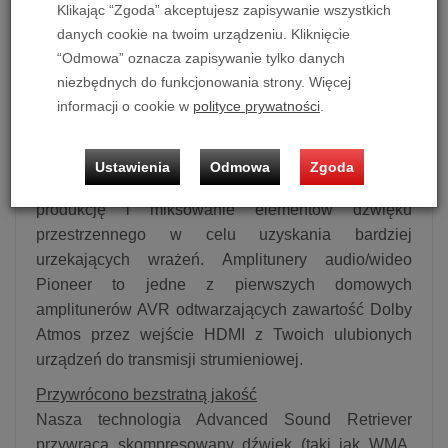
Klikając “Zgoda” akceptujesz zapisywanie wszystkich
skalibrowanych do Twojej przestrzeni, dzięki
danych cookie na twoim urządzeniu. Kliknięcie
naszemu opatentowanemu oprogramowaniu
“Odmowa” oznacza zapisywanie tylko danych
MCACC Auto Room Tuning.
niezbędnych do funkcjonowania strony. Więcej
informacji o cookie w
polityce prywatności
.
Pionierzy muzyki Dolby Atmos
Wykorzystując przełomową technologię, aby
wynieść dźwięk poza sferę filmów i telewizji, Dolby
Ustawienia
Odmowa
Zgoda
Atmos Music umożliwia twórcom muzycznym
produkcję i miksowanie elementów dźwięku
przestrzennego w celu uzyskania bardziej
urzekających wrażeń. Amplitunery audio/wideo
Pioneer to jedne z pierwszych domowych
amplitunerów AVR odtwarzających zawartość Dolby
Atmos przez wejście HDMI z Twoich ulubionych
urządzeń do transmisji strumieniowej.
Przywrócono bezstratną jakość
Nasza technologia Advanced Sound Retriever
przywraca skompresowany dźwięk (taki jak WMA,