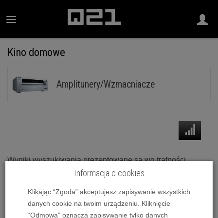
Kino domowe
Amplitunery/Wzmacniacze
Wyniki wyszukiwania prezentowane są wg trafności
zapytania
Informacja o cookies
Klikając “Zgoda” akceptujesz zapisywanie wszystkich
Pioneer VSX-535 DAB - Raty 10x0% - Dostawa 0zł!
danych cookie na twoim urządzeniu. Kliknięcie
1 799,00 zł
“Odmowa” oznacza zapisywanie tylko danych