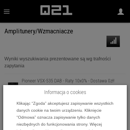
Amplitunery/Wzmacniacze
Wyniki wyszukiwania prezentowane są wg trafności
zapytania
Pioneer VSX-535 DAB - Raty 10x0% - Dostawa 0zł!
1 799,00 zł
Informacja o cookies
Pioneer VSX-835 DAB (VSX-835DAB) - Raty10x0% -
Klikając “Zgoda” akceptujesz zapisywanie wszystkich
Dostawa 0zł!
1 999,00 zł
danych cookie na twoim urządzeniu. Kliknięcie
“Odmowa” oznacza zapisywanie tylko danych
Pioneer VSX-935 (Czarny) - Dostawa 0zł!
niezbędnych do funkcjonowania strony. Więcej
2 649,00 zł