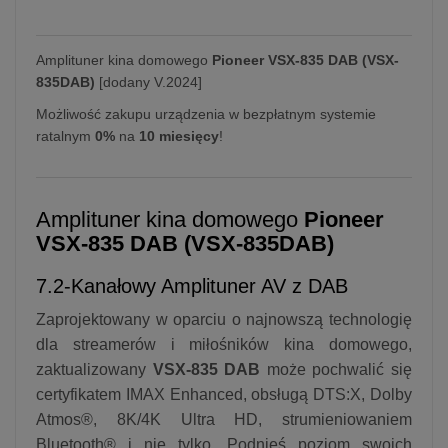
Amplituner kina domowego
Pioneer VSX-835 DAB (VSX-
835DAB)
[dodany V.2024]
Możliwość zakupu urządzenia w bezpłatnym systemie
ratalnym
0%
na
10 miesięcy
!
Amplituner kina domowego
Pioneer
VSX-835 DAB (VSX-835DAB)
7.2-Kanałowy Amplituner AV z DAB
Zaprojektowany w oparciu o najnowszą technologię
dla streamerów i miłośników kina domowego,
zaktualizowany
VSX-835 DAB
może pochwalić się
certyfikatem IMAX Enhanced, obsługą DTS:X, Dolby
Atmos®, 8K/4K Ultra HD, strumieniowaniem
Bluetooth® i nie tylko. Podnieś poziom swoich