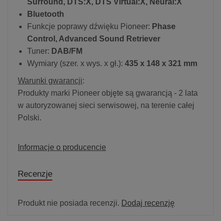
Surround, DTS:X, DTS Virtual:X, Neural:X
Bluetooth
Funkcje poprawy dźwięku Pioneer:
Phase
Control, Advanced Sound Retriever
Tuner:
DAB/FM
Wymiary (szer. x wys. x gł.):
435 x 148 x 321 mm
Warunki gwarancji
:
Produkty marki Pioneer objęte są gwarancją - 2 lata
w autoryzowanej sieci serwisowej, na terenie całej
Polski.
Informacje o producencie
Recenzje
Produkt nie posiada recenzji.
Dodaj recenzję