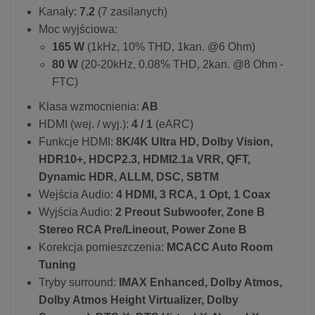
Kanały:
7.2
(7 zasilanych)
Moc wyjściowa:
165 W
(1kHz, 10% THD, 1kan. @6 Ohm)
80 W
(20-20kHz, 0.08% THD, 2kan. @8 Ohm -
FTC)
Klasa wzmocnienia:
AB
HDMI (wej. / wyj.):
4 / 1
(eARC)
Funkcje HDMI:
8K/4K Ultra HD, Dolby Vision,
HDR10+, HDCP2.3, HDMI2.1a VRR, QFT,
Dynamic HDR, ALLM, DSC, SBTM
Wejścia Audio:
4 HDMI, 3 RCA, 1 Opt, 1 Coax
Wyjścia Audio:
2 Preout Subwoofer, Zone B
Stereo RCA Pre/Lineout, Power Zone B
Korekcja pomieszczenia:
MCACC Auto Room
Tuning
Tryby surround:
IMAX Enhanced, Dolby Atmos,
Dolby Atmos Height Virtualizer, Dolby