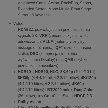
Advanced Game, Action, Rock/Pop, Sports,
Extended Stereo, Mono Music, Front Stage
Surround Advance
Video:
HDMI 2.1
pozwalające na przepuszczanie
sygnału
8K, VRR
(zmienna częstotliwość
odświeżania),
ALLM
(automatyczny tryb
niskiego opóźnienia),
QFT
(szubki transport
klatki),
DSC
(kompresja strumienia
wyświetlania Display) oraz
QMS
(szybkie
przełączanie nośników)
HDR10+, HDR10, HLG; 8K/60p
(4:2:0/10-bit),
8K/30p
(4:4:4/10-bit, 4:2:2/12-bitów),
4K/120p
(4:4:4/10-bitów, 4:2:2/12-bitów),
4K60p
(4:4:4/12-bitów) i
BT.2020 color
;
DeepColor
(36-bitów), “
x.v.Color
”, LipSync i
HDCP 2.3
Dolby Vision
Ultra HD Upscaling
(4K do 8K, 1080p do