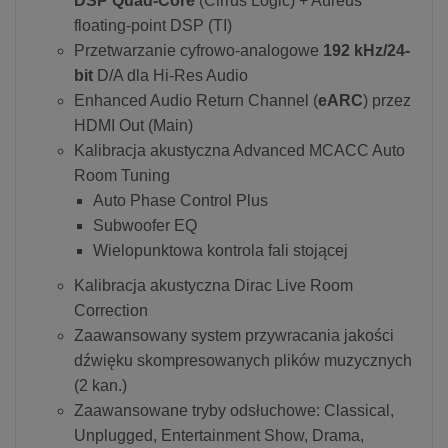
DSP Quad-Core
(Cirrus Logic) + Aureus
floating-point DSP (TI)
Przetwarzanie cyfrowo-analogowe
192 kHz/24-
bit
D/A dla Hi-Res Audio
Enhanced Audio Return Channel (
eARC
) przez
HDMI Out (Main)
Kalibracja akustyczna Advanced MCACC Auto
Room Tuning
Auto Phase Control Plus
Subwoofer EQ
Wielopunktowa kontrola fali stojącej
Kalibracja akustyczna Dirac Live Room
Correction
Zaawansowany system przywracania jakości
dźwięku skompresowanych plików muzycznych
(2 kan.)
Zaawansowane tryby odsłuchowe: Classical,
Unplugged, Entertainment Show, Drama,