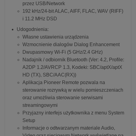
przez USB/Network
192 kHz/24-bit ALAC, AIFF, FLAC, WAV (RIFF)
i 11.2 MHz DSD
Udogodnienia:
Własne ustawienia urządzenia
Wzmocnienie dialogów Dialog Enhancement
Dwupasmowy Wi-Fi (5 GHz/2.4 GHz)
Nadajnik / odbiornik Bluetooth (Ver: 4.2, Profile:
A2DP 1.2/AVRCP 1.3, Kodeki: SBC/aptX/aptX
HD (TX), SBC/AAC(RX))
Aplikacja Pioneer Remote pozwala na
sterowanie rozrywką w wielu pomieszczeniach
oraz umożliwia sterowanie serwisami
streamingowymi
Przyjazny interfejs użytkownika z menu System
Setup
Informacje o odtwarzanym materiale Audio,
Video oraz sieciowym Network wyświetlane na