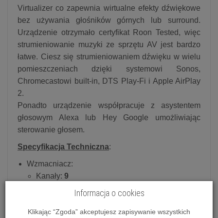
Virtualizer co zapewnia wirtualne efekty dźwiękowe
bez używania głośników górnych lub surround.
Urządzenie otrzymało certyfikat Roon Tested, więc
strumieniowanie muzyki ze sprzętu AV jest bardzo
łatwe. Ciesz się strumieniowaniem dźwięku w wielu
pomieszczeniach dzięki systemowi Sonos,
Chromecastowi built-in, DTS Play-Fi i Apple AirPlay
2.
Ponadto urządzenie współpracuje z asystentem
głosowym Alexa lub Hey Google umożliwiając
sterowanie głosem.
Specyfikacja Techniczna
:
Wzmacniacz:
Kanały:
9
Typ wzmocnienia:
Direct Energy
Informacja o cookies
225 W
/kan. (
6 Ohm
, 1 kHz, THD 10 %, 1 kan.
Klikając “Zgoda” akceptujesz zapisywanie wszystkich
zasilany)