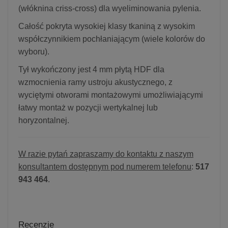
(włóknina criss-cross) dla wyeliminowania pylenia.
Całość pokryta wysokiej klasy tkaniną z wysokim
współczynnikiem pochłaniającym (wiele kolorów do
wyboru).
Tył wykończony jest 4 mm płytą HDF dla
wzmocnienia ramy ustroju akustycznego, z
wyciętymi otworami montażowymi umożliwiającymi
łatwy montaż w pozycji wertykalnej lub
horyzontalnej.
W razie pytań zapraszamy do kontaktu z naszym
konsultantem dostępnym pod numerem telefonu
:
517
943 464
.
Recenzje