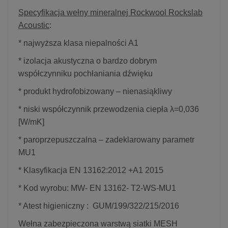
Specyfikacja wełny mineralnej Rockwool Rockslab
Acoustic
:
* najwyższa klasa niepalności A1
* izolacja akustyczna o bardzo dobrym
współczynniku pochłaniania dźwięku
* produkt hydrofobizowany – nienasiąkliwy
* niski współczynnik przewodzenia ciepła λ=0,036
[W/mK]
* paroprzepuszczalna – zadeklarowany parametr
MU1
* Klasyfikacja EN 13162:2012 +A1 2015
* Kod wyrobu: MW- EN 13162- T2-WS-MU1
* Atest higieniczny : GUM/199/322/215/2016
Wełna zabezpieczona warstwą siatki MESH