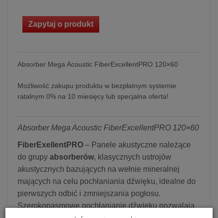
Zapytaj o produkt
Absorber Mega Acoustic FiberExcellentPRO 120×60
Możliwość zakupu produktu w bezpłatnym systemie
ratalnym 0% na 10 miesięcy lub specjalna oferta!
Absorber Mega Acoustic FiberExcellentPRO 120×60
FiberExellentPRO
– Panele akustyczne należące
do grupy
absorberów
, klasycznych ustrojów
akustycznych bazujących na wełnie mineralnej
mających na celu pochłaniania dźwięku, idealne do
pierwszych odbić i zmniejszania pogłosu.
Szerokopasmowe pochłanianie dźwięku pozwalają
na doskonałą kontrolę odbić od ścian i sufitu, a także