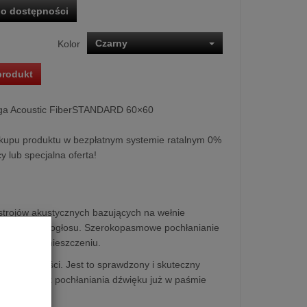
o dostępności
Czarny
Kolor
produkt
ga Acoustic FiberSTANDARD 60×60
kupu produktu w bezpłatnym systemie ratalnym 0%
y lub specjalna oferta!
ustrojów akustycznych bazujących na wełnie
zmniejszania pogłosu. Szerokopasmowe pochłanianie
ogłosu w pomieszczeniu.
użej gęstości. Jest to sprawdzony i skuteczny
 współczynnik pochłaniania dźwięku już w paśmie