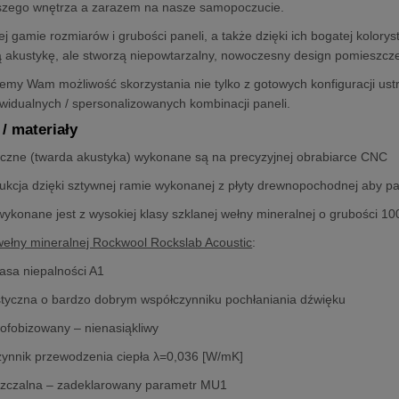
szego wnętrza a zarazem na nasze samopoczucie.
iej gamie rozmiarów i grubości paneli, a także dzięki ich bogatej kolo
ą akustykę, ale stworzą niepowtarzalny, nowoczesny design pomieszcze
emy Wam możliwość skorzystania nie tylko z gotowych konfiguracji ust
widualnych / spersonalizowanych kombinacji paneli.
/ materiały
czne (twarda akustyka) wykonane są na precyzyjnej obrabiarce CNC
rukcja dzięki sztywnej ramie wykonanej z płyty drewnopochodnej aby pan
ykonane jest z wysokiej klasy szklanej wełny mineralnej o grubości 
wełny mineralnej Rockwool Rockslab Acoustic
:
lasa niepalności A1
ustyczna o bardzo dobrym współczynniku pochłaniania dźwięku
rofobizowany – nienasiąkliwy
czynnik przewodzenia ciepła λ=0,036 [W/mK]
szczalna – zadeklarowany parametr MU1