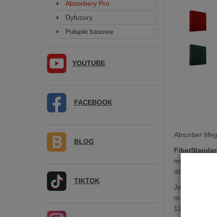
Absorbery Pro
Dyfuzory
Pułapki basowe
YOUTUBE
FACEBOOK
Absorber Meg
BLOG
FiberStanda
mineralnej ma
dźwięku pozwa
TIKTOK
Jako materiał
materiał poch
125 Hz.