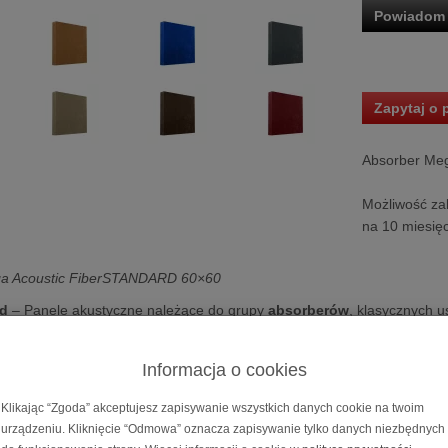
Powiadom 
Zapytaj o 
Absorber Me
Możliwość za
na 10 miesięc
a Acoustic FiberSTANDARD 60×60
rd
– Panele akustyczne należące do grupy
absorberów
, klasycznych 
jących na celu pochłaniania dźwięku, idealne do pierwszych odbić i 
lają na doskonałą kontrolę odbić od ścian i sufitu, a także redukcję p
Informacja o cookies
 tłumiący zastosowano odpowiednio zabezpieczoną wełnę mineralną o d
łaniający dźwięk, szeroko stosowany na całym świecie, oferuje wysoki
Klikając “Zgoda” akceptujesz zapisywanie wszystkich danych cookie na twoim
urządzeniu. Kliknięcie “Odmowa” oznacza zapisywanie tylko danych niezbędnych