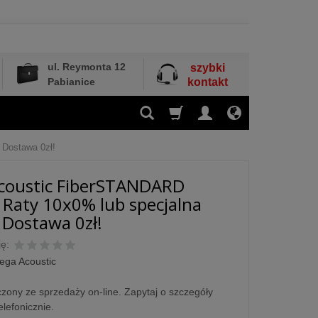
ul. Reymonta 12
szybki
Pabianice
kontakt
 Dostawa 0zł!
coustic FiberSTANDARD
 Raty 10x0% lub specjalna
- Dostawa 0zł!
ę:
ega Acoustic
zony ze sprzedaży on-line. Zapytaj o szczegóły
elefonicznie.