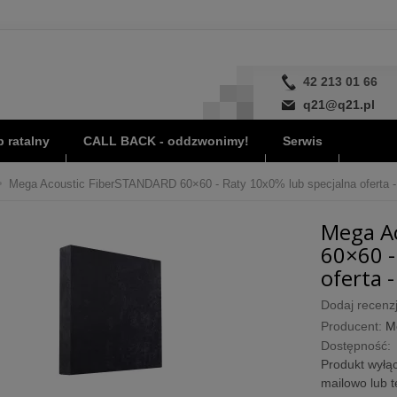
42 213 01 66
q21@q21.pl
 ratalny
CALL BACK - oddzwonimy!
Serwis
Mega Acoustic FiberSTANDARD 60×60 - Raty 10x0% lub specjalna oferta -
Mega A
60×60 -
oferta 
Dodaj recenzj
Producent:
M
Dostępność:
Produkt wyłąc
mailowo lub t