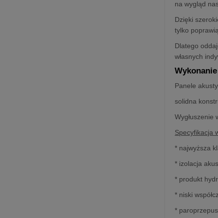
na wygląd na
Dzięki szerok
tylko poprawi
Dlatego oddaj
własnych indy
Wykonanie 
Panele akusty
solidna konst
Wygłuszenie w
Specyfikacja 
* najwyższa k
* izolacja ak
* produkt hyd
* niski współ
* paroprzepu