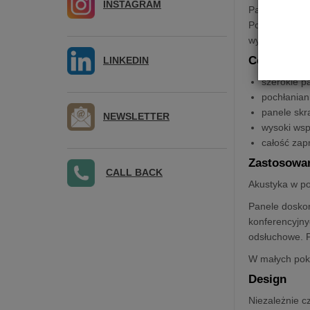
INSTAGRAM
Panele typu
F
Poniżej przed
wymogi klasy 
Cechy:
LINKEDIN
szerokie p
pochłanian
panele skr
NEWSLETTER
wysoki wsp
całość zap
Zastosowa
CALL BACK
Akustyka w po
Panele doskon
konferencyjny
odsłuchowe. P
W małych poko
Design
Niezależnie c