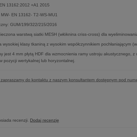
a EN 13162:2012 +A1 2015
u: MW- EN 13162- T2-WS-MU1
niczny: GUM/199/322/215/2016
eczona warstwą siatki MESH (włóknina criss-cross) dla wyeliminowania
a wysokiej klasy tkaniną z wysokim współczynnikiem pochłaniającym (w
y jest 4 mm płytą HDF dla wzmocnienia ramy ustroju akustycznego, z
 pozycji wertykalnej lub horyzontalnej.
ń zapraszamy do kontaktu z naszym konsultantem dostępnym pod num
osiada recenzji.
Dodaj recenzję