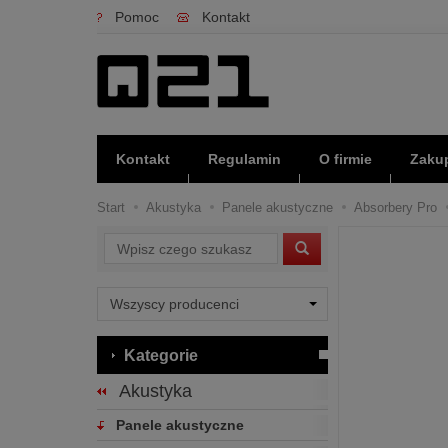
Pomoc
Kontakt
Kontakt
Regulamin
O firmie
Zakup
Start
Akustyka
Panele akustyczne
Absorbery Pro
Wyszukaj
Kategorie
Akustyka
Panele akustyczne