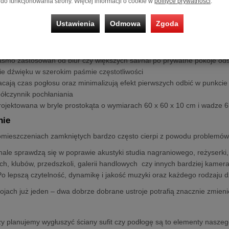
do funkcjonowania strony. Więcej informacji o cookie w
polityce prywatności
.
iberStandard
mają potwierdzone właściwości pochłaniania dźwięku, 
stawiono wykresy fizycznego współczynnika pochłaniania dźwięku w ok
Ustawienia
Odmowa
Zgoda
pochłaniania dźwięku A.
asmo zastosowań od biur czy większych sal/hal po prywatne pokoje o
ie dźwięku w szerokim paśmie częstotliwości
acają czas pogłosu oraz minimalizują efekt pierwszych odbić w punkci
ółczynnik pochłaniania
rojektowana w bryle prostokąta o wymiarach 60 x 60 x 10 cm i wadze 
nie
mieszczeniach zamkniętych bardzo często cierpi z powodu problemów w
ale sprawdzą się w poprawie akustyki studia nagraniowego, reżyserki, s
ch, klubów, przedszkoli, galerii handlowych czy innych bardziej kame
o lepszą czytelność, dynamikę i jakość muzyki oraz każdego rodzaju dź
jach już jeden – dwa dobrze dobrane ustroje potrafią znacznie zmien
zy planujemy wygłuszyć ściany sufit czy podłogę są to elementy naszeg