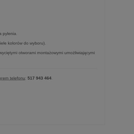
 pylenia.
iele kolorów do wyboru).
 wyciętymi otworami montażowymi umożliwiającymi
erem telefonu
:
517 943 464
.