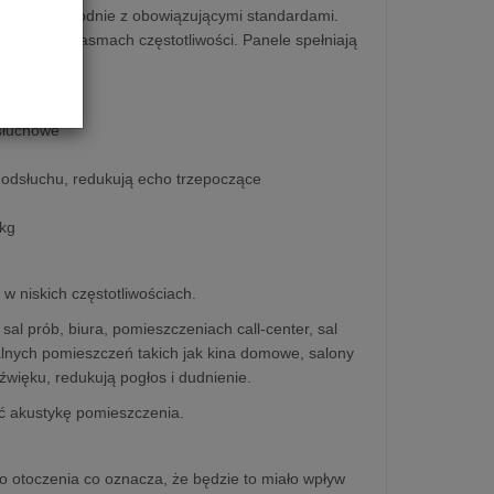
wykonane zgodnie z obowiązującymi standardami.
tawowych pasmach częstotliwości. Panele spełniają
dsłuchowe
e odsłuchu, redukują echo trzepoczące
6kg
 niskich częstotliwościach.
al prób, biura, pomieszczeniach call-center, sal
ralnych pomieszczeń takich jak kina domowe, salony
więku, redukują pogłos i dudnienie.
ić akustykę pomieszczenia.
o otoczenia co oznacza, że będzie to miało wpływ