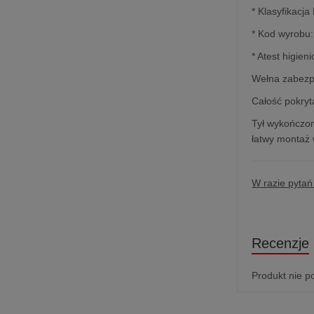
* Klasyfikacj
* Kod wyrob
* Atest higie
Wełna zabezpi
Całość pokryt
Tył wykończon
łatwy montaż w
W razie pyta
Recenzje
Produkt nie p