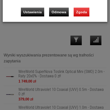
Ustawienia
Odmowa
Zgoda
Wtyki
Wyniki wyszukiwania prezentowane są wg trafności
zapytania
WireWorld SuperNova Toslink Optical Mini (SMO) 2.0m -
Raty 20x0% - Dostawa 0 zł!
1 749,00 zł
WireWorld Ultraviolet 10 Coaxial (UVV) 0.5m - Dostawa
0 zł!
379,00 zł
WireWorld Ultraviolet 10 Coaxial (UVV) 1.0m - Dostawa