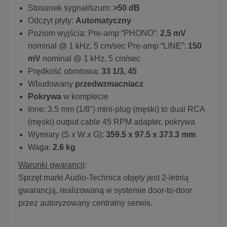
Stosunek sygnał/szum:
>50 dB
Odczyt płyty:
Automatyczny
Poziom wyjścia: Pre-amp “PHONO”:
2,5 mV
nominal @ 1 kHz, 5 cm/sec Pre-amp “LINE”:
150
mV
nominal @ 1 kHz, 5 cm/sec
Prędkość obrotowa:
33 1/3, 45
Wbudowany
przedwzmacniacz
Pokrywa
w komplecie
Inne: 3.5 mm (1/8") mini-plug (męski) to dual RCA
(męski) output cable 45 RPM adapter, pokrywa
Wymiary (S x W x G):
359.5 x 97.5 x 373.3 mm
Waga:
2.6 kg
Warunki gwarancji
:
Sprzęt marki Audio-Technica objęty jest 2-letnią
gwarancją, realizowaną w systemie door-to-door
przez autoryzowany centralny serwis.