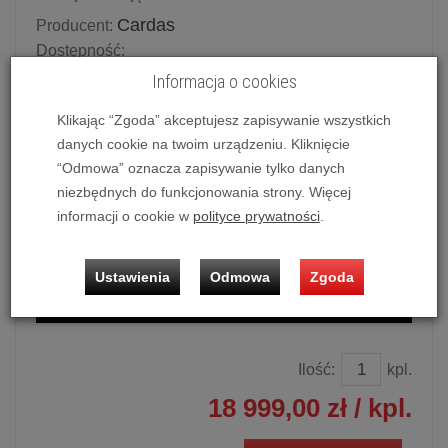
Cardas
Producent:
Dostępność:
Potwierdź dostępność mailowo lub telefonicznie.
Informacja o cookies
Dostępność produktu deklarowana w magazynie
Klikając “Zgoda” akceptujesz zapisywanie wszystkich
dostawcy.
danych cookie na twoim urządzeniu. Kliknięcie
“Odmowa” oznacza zapisywanie tylko danych
Powiadom o dostępności
niezbędnych do funkcjonowania strony. Więcej
informacji o cookie w
polityce prywatności
.
Historia ceny
Dostępne długości
Ustawienia
Odmowa
Zgoda
0.5 m
Ilość:
kpl.
18 999,00 zł
/ kpl.