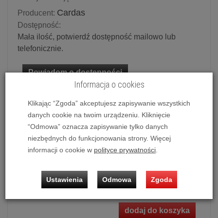
Cardas
Producent:
Dostępność:
Mała ilość, potwierdź dostępność mailowo lub
telefonicznie.
Powiadom o dostępności
Informacja o cookies
Historia ceny
Klikając “Zgoda” akceptujesz zapisywanie wszystkich
danych cookie na twoim urządzeniu. Kliknięcie
Dostępne długości
“Odmowa” oznacza zapisywanie tylko danych
1.5 m
niezbędnych do funkcjonowania strony. Więcej
informacji o cookie w
polityce prywatności
.
Ilość:
szt.
Ustawienia
Odmowa
Zgoda
5 999,00 zł
/ szt.
dodaj do koszyka