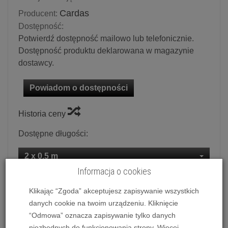
Cardas
Producent:
Dostępność:
Potwierdź dostępność mailowo lub telefonicznie.
Dostępność produktu deklarowana w magazynie
dostawcy.
Powiadom o dostępności
Historia ceny
Dostępne długości:
2 x 0.5 m
Informacja o cookies
Ilość:
kpl.
Klikając “Zgoda” akceptujesz zapisywanie wszystkich
danych cookie na twoim urządzeniu. Kliknięcie
8 999,00 zł
/ kpl.
“Odmowa” oznacza zapisywanie tylko danych
niezbędnych do funkcjonowania strony. Więcej