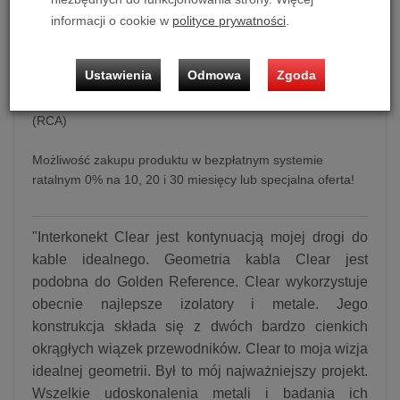
dodaj do koszyka
informacji o cookie w
polityce prywatności
.
Ustawienia
Odmowa
Zgoda
Interkonekt analogowy RCA Cardas Clear Interconnect
(RCA)
Możliwość zakupu produktu w bezpłatnym systemie
ratalnym 0% na 10, 20 i 30 miesięcy lub specjalna oferta!
"Interkonekt Clear jest kontynuacją mojej drogi do
kable idealnego. Geometria kabla Clear jest
podobna do Golden Reference. Clear wykorzystuje
obecnie najlepsze izolatory i metale. Jego
konstrukcja składa się z dwóch bardzo cienkich
okrągłych wiązek przewodników. Clear to moja wizja
idealnej geometrii. Był to mój najważniejszy projekt.
Wszelkie udoskonalenia metali i badania ich