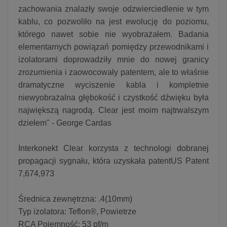
zachowania znalazły swoje odzwierciedlenie w tym
kablu, co pozwoliło na jest ewolucję do poziomu,
którego nawet sobie nie wyobrażałem. Badania
elementarnych powiązań pomiędzy przewodnikami i
izolatorami doprowadziły mnie do nowej granicy
zrozumienia i zaowocowały patentem, ale to właśnie
dramatyczne wyciszenie kabla i kompletnie
niewyobrażalna głębokość i czystkość dźwięku była
największą nagrodą. Clear jest moim najtrwalszym
dziełem" - George Cardas
Interkonekt Clear korzysta z technologi dobranej
propagacji sygnału, która uzyskała patentUS Patent
7,674,973
Średnica zewnętrzna: .4(10mm)
Typ izolatora: Teflon®, Powietrze
RCA Pojemność: 53 pf/m