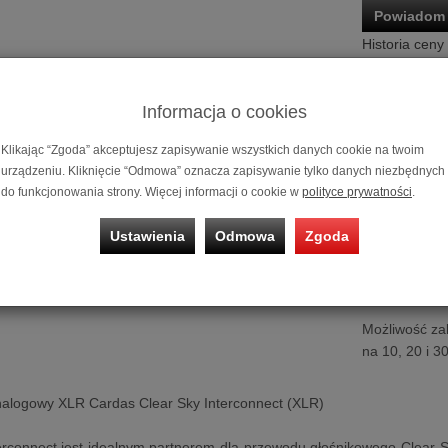
Powiadom 
Historia ceny
Informacja o cookies
Klikając “Zgoda” akceptujesz zapisywanie wszystkich danych cookie na twoim
urządzeniu. Kliknięcie “Odmowa” oznacza zapisywanie tylko danych niezbędnych
do funkcjonowania strony. Więcej informacji o cookie w
polityce prywatności
.
Ustawienia
Odmowa
Zgoda
Interkonekt 
Możliwość za
na 10, 20 i 3
nalogowy XLR Cardas Clear Sky Interconnect (XLR)
erconnect jest idealnym partnerem dla przewodu głośnikowego Clear S