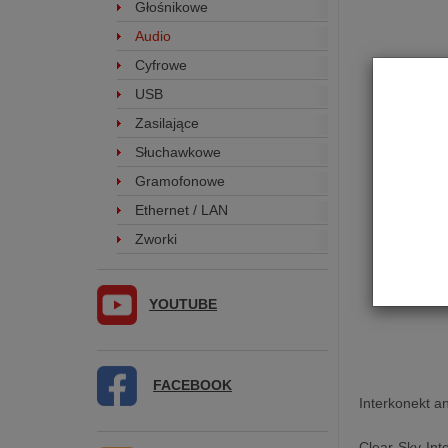
Głośnikowe
Audio
Cyfrowe
USB
Zasilające
Słuchawkowe
Gramofonowe
Ethernet / LAN
Zworki
YOUTUBE
FACEBOOK
Interkonekt a
Clear Sky Int