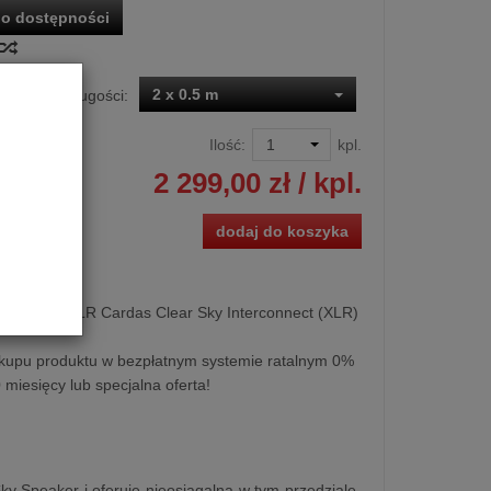
o dostępności
2 x 0.5 m
Dostępne długości:
Ilość:
kpl.
2 299,00 zł
/ kpl.
dodaj do koszyka
analogowy XLR Cardas Clear Sky Interconnect (XLR)
kupu produktu w bezpłatnym systemie ratalnym 0%
0 miesięcy lub specjalna oferta!
ky Speaker i oferuje nieosiągalną w tym przedziale