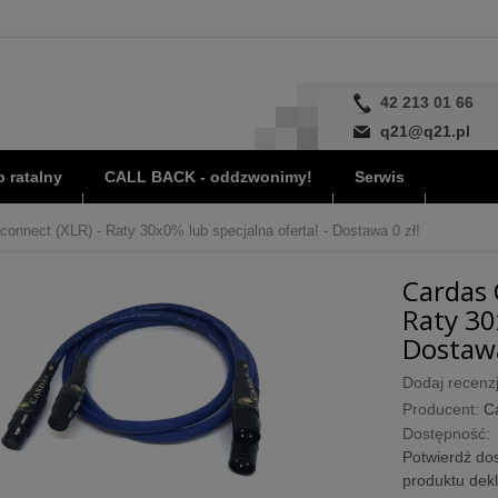
42 213 01 66
q21@q21.pl
 ratalny
CALL BACK - oddzwonimy!
Serwis
connect (XLR) - Raty 30x0% lub specjalna oferta! - Dostawa 0 zł!
Cardas 
Raty 30
Dostawa
Dodaj recenzj
Producent:
C
Dostępność:
Potwierdź dos
produktu dek