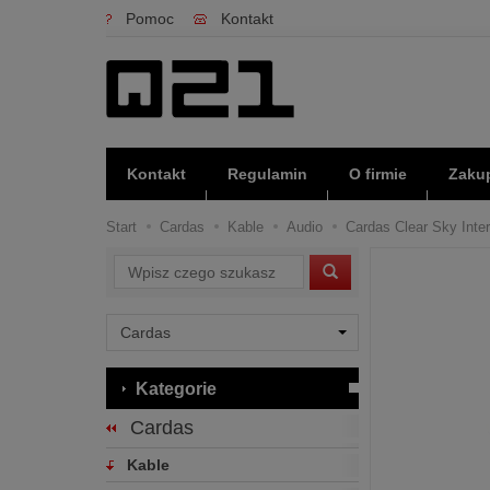
Pomoc
Kontakt
Kontakt
Regulamin
O firmie
Zakup
Start
Cardas
Kable
Audio
Cardas Clear Sky Inter
Wyszukaj
Kategorie
Cardas
Kable