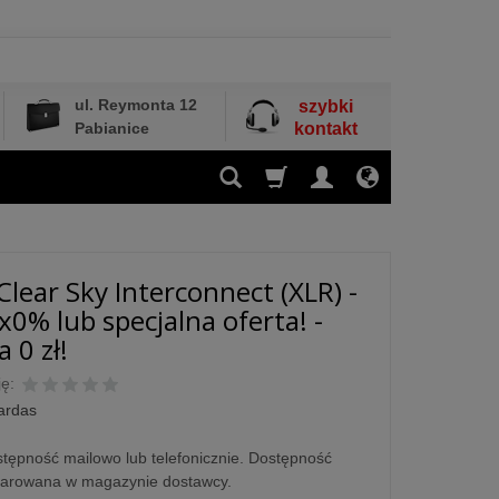
ul. Reymonta 12
szybki
Pabianice
kontakt
Clear Sky Interconnect (XLR) -
x0% lub specjalna oferta! -
 0 zł!
ę:
ardas
tępność mailowo lub telefonicznie. Dostępność
larowana w magazynie dostawcy.