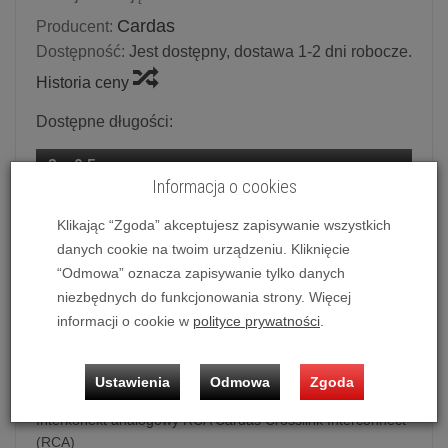
Cardas
Producent:
Dostępność:
Jest dostępny, dostawa 1-2 dni robocze.
Historia ceny
Dostępne długości:
2 x 0.5 m
Informacja o cookies
Klikając “Zgoda” akceptujesz zapisywanie wszystkich
Ilość:
kpl.
danych cookie na twoim urządzeniu. Kliknięcie
749,00 zł
/ kpl.
“Odmowa” oznacza zapisywanie tylko danych
niezbędnych do funkcjonowania strony. Więcej
dodaj do koszyka
informacji o cookie w
polityce prywatności
.
Ustawienia
Odmowa
Zgoda
Interkonekt analogowy RCA Cardas Crosslink Interconnect
(RCA)