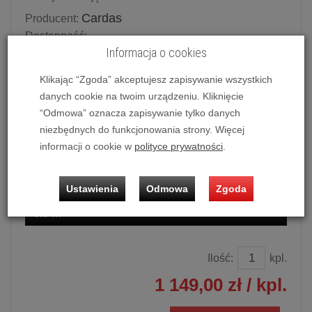
Cardas
Producent:
Dostępność:
Informacja o cookies
Potwierdź dostępność mailowo lub telefonicznie.
Dostępność produktu deklarowana w magazynie
Klikając “Zgoda” akceptujesz zapisywanie wszystkich
dostawcy.
danych cookie na twoim urządzeniu. Kliknięcie
“Odmowa” oznacza zapisywanie tylko danych
Powiadom o dostępności
niezbędnych do funkcjonowania strony. Więcej
informacji o cookie w
polityce prywatności
.
Historia ceny
Dostępne długości
Ustawienia
Odmowa
Zgoda
0.5 m
Ilość:
kpl.
1 149,00 zł
/ kpl.